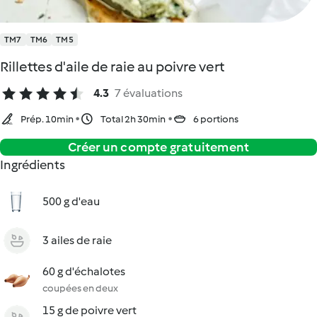
TM7
TM6
TM5
Rillettes d'aile de raie au poivre vert
4.3
7 évaluations
Prép. 10min
Total 2h 30min
6 portions
Créer un compte gratuitement
Ingrédients
500 g d'eau
3 ailes de raie
60 g d'échalotes
coupées en deux
15 g de poivre vert