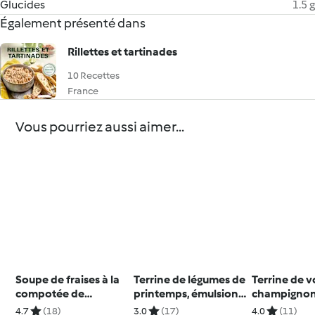
Glucides
1.5 g
Également présenté dans
Rillettes et tartinades
10 Recettes
France
Vous pourriez aussi aimer...
Soupe de fraises à la
Terrine de légumes de
Terrine de v
compotée de
printemps, émulsion
champignons
rhubarbe, coulis de
de cerfeuil
l'estragon
4.7
(18)
3.0
(17)
4.0
(11)