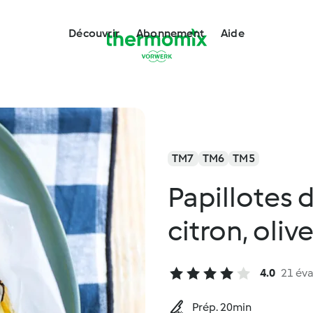
Découvrir
Abonnement
Aide
TM7
TM6
TM5
Papillotes 
citron, oliv
4.0
21 éva
Prép. 20min