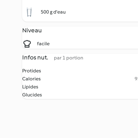
500 g d'eau
Niveau
facile
Infos nut.
par 1 portion
Protides
Calories
9
Lipides
Glucides