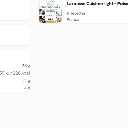
Larousse Cuisiner light - Poiss
9 Recettes
France
28 g
55 kJ / 228 kcal
12 g
4 g