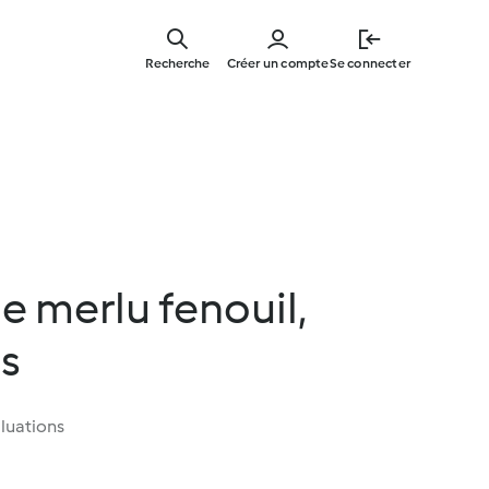
Skip
to
Recherche
Créer un compte
Se connecter
main
content
de merlu fenouil,
es
luations