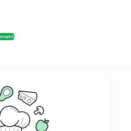
tement