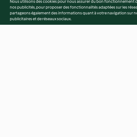
Nous utilisons des cookies pour nous assurer du bon fonctionnement de
nos publicités, pour proposer des fonctionnalités adaptées sur les résea
partageons également des informations quant à votre navigation sur not
publicitaires et de réseaux sociaux.
Tian de fenouil, aubergines et
Cabillaud en herbe
tomates
orange-carotte
4.4
(44)
4.3
(35)
© Copyright 2026
Conditions d'utilisation
Politique de confidentiali