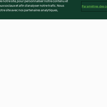
 notre site, pour personnaliser notre contenu et
ux sociaux et afin d’analyser notre trafic. Nous
Paramètres des c
re site avec nos partenaires analytiques,
s, purée
Porc aux navets, au miel et à
Gratin de chou-
l'orange
3.8
(73)
4.1
(62)
té
Non-responsabilité
Mentions légales
Cookies
Co