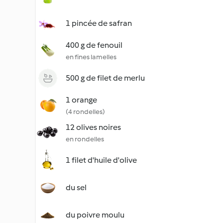
1 pincée de safran
400 g de fenouil
en fines lamelles
500 g de filet de merlu
1 orange
(4 rondelles)
12 olives noires
en rondelles
1 filet d'huile d'olive
du sel
du poivre moulu