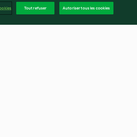
ookies
Tout refuser
Autoriser tous les cookies
fleur au kasha
Pâtisson farci
3.9
(86)
frança
ntenu du rapport
Résilier le contrat