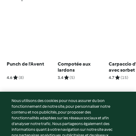
Punch de l'Avent
Compotée aux
Carpaccio d
lardons
avec sorbet
4.6
(8)
3.4
(5)
4.7
(15)
Nous utilisons des cookies pour nous assurer du bon
fonctionnement de notre site, pour personnaliser notre
© Copyright 2026
contenu et nos publicités, pour proposer des
fonctionnalités adaptées sur les réseaux sociaux et afin
Conditions d'utilisation
d’analyser notre trafic. Nous partageons également des
Politique de confidentialité
informations quant à votre navigation sur notre site avec
Non-responsabilité
nos partenaires analytiques, publicitaires et de réseaux