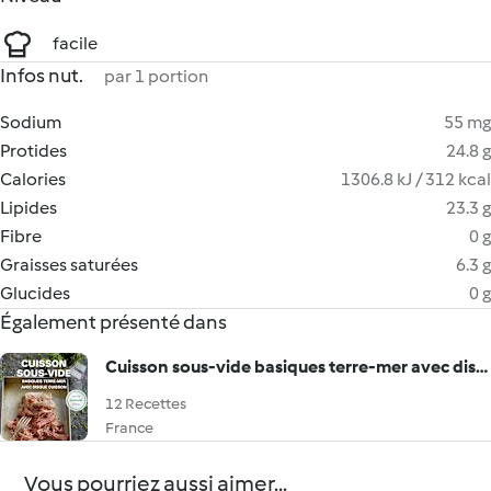
facile
Infos nut.
par 1 portion
Sodium
55 mg
Protides
24.8 g
Calories
1306.8 kJ / 312 kcal
Lipides
23.3 g
Fibre
0 g
Graisses saturées
6.3 g
Glucides
0 g
Également présenté dans
Cuisson sous-vide basiques terre-mer avec disque cuisson
12 Recettes
France
Vous pourriez aussi aimer...