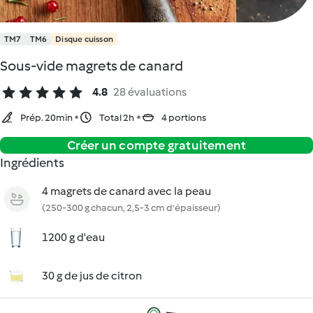
TM7
TM6
Disque cuisson
Sous-vide magrets de canard
4.8
28 évaluations
Prép. 20min
Total 2h
4 portions
Créer un compte gratuitement
Ingrédients
4 magrets de canard avec la peau
(250-300 g chacun, 2,5-3 cm d'épaisseur)
1200 g d'eau
30 g de jus de citron