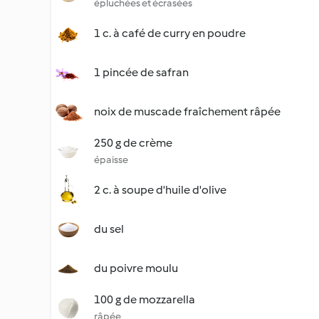
épluchées et écrasées
1 c. à café de curry en poudre
1 pincée de safran
noix de muscade fraîchement râpée
250 g de crème
épaisse
2 c. à soupe d'huile d'olive
du sel
du poivre moulu
100 g de mozzarella
râpée