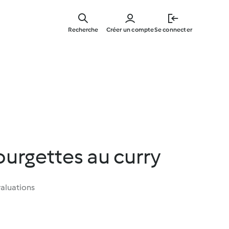
Skip
to
Recherche
Créer un compte
Se connecter
main
content
ourgettes au curry
aluations