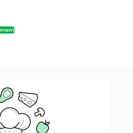
tement