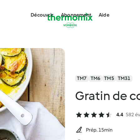
Découvrir
Abonnement
Aide
TM7
TM6
TM5
TM31
Gratin de c
4.4
582 év
Prép. 15min