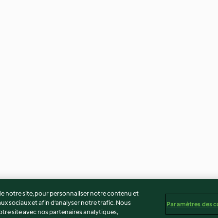
 notre site, pour personnaliser notre contenu et
ux sociaux et afin d’analyser notre trafic. Nous
Paramètres des c
re site avec nos partenaires analytiques,