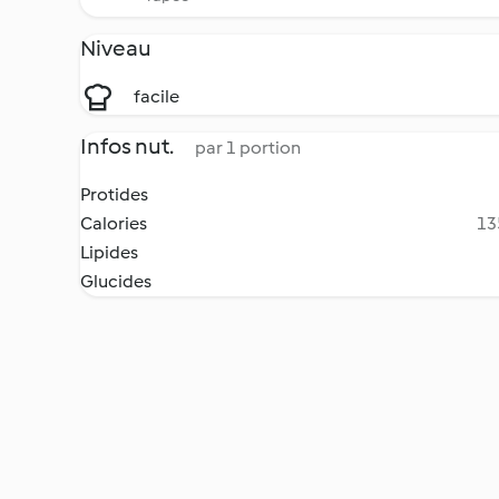
Niveau
facile
Infos nut.
par 1 portion
Protides
Calories
13
Lipides
Glucides