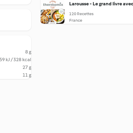
Larousse - Le grand livre av
120 Recettes
France
8 g
59 kJ / 328 kcal
27 g
11 g