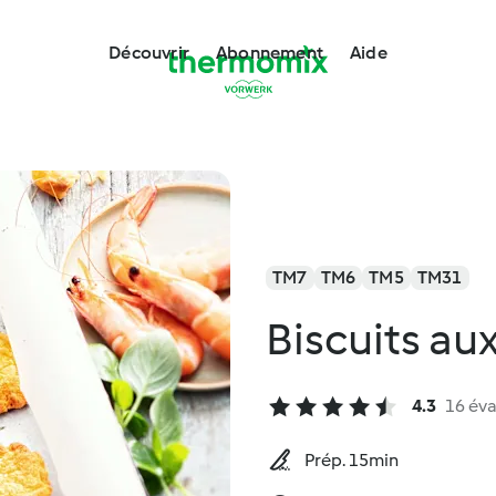
Découvrir
Abonnement
Aide
TM7
TM6
TM5
TM31
Biscuits au
4.3
16 éva
Prép. 15min