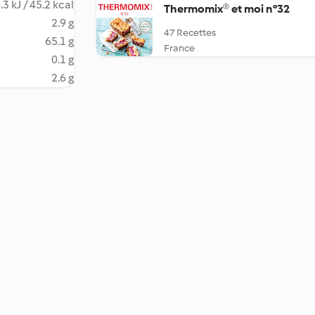
.3 kJ / 45.2 kcal
Thermomix® et moi n°32
2.9 g
47 Recettes
65.1 g
France
0.1 g
2.6 g