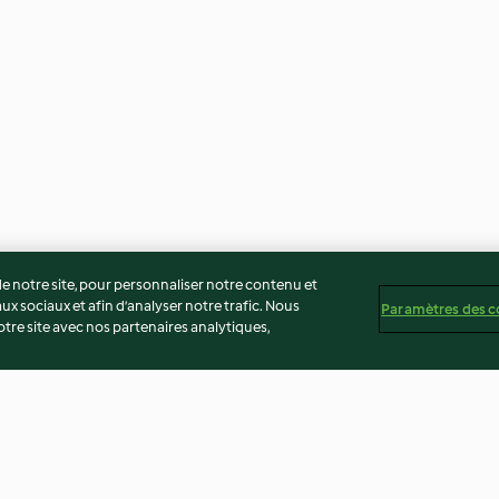
 notre site, pour personnaliser notre contenu et
ux sociaux et afin d’analyser notre trafic. Nous
Paramètres des c
re site avec nos partenaires analytiques,