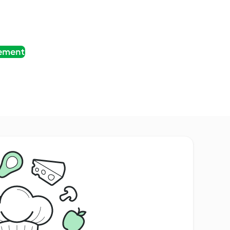
tement