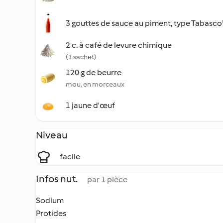
3 gouttes de sauce au piment, type Tabasco
2 c. à café de levure chimique
(1 sachet)
120 g de beurre
mou, en morceaux
1 jaune d'œuf
Niveau
facile
Infos nut.
par 1 pièce
Sodium
Protides