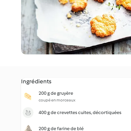
Ingrédients
200 g de gruyère
coupé en morceaux
400 g de crevettes cuites, décortiquées
200 g de farine de blé