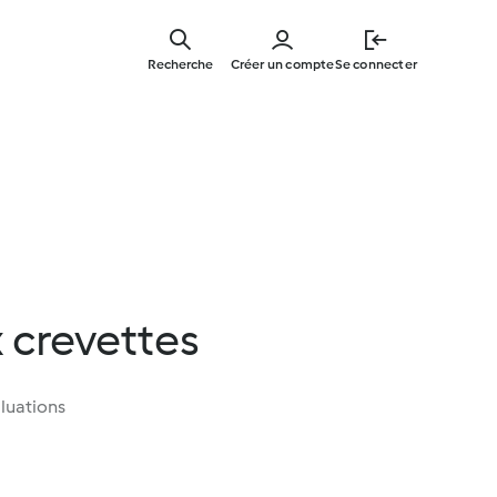
Skip
to
Recherche
Créer un compte
Se connecter
main
content
x crevettes
luations