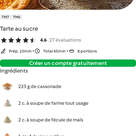
TM7
TM6
Tarte au sucre
4.6
27 évaluations
Prép. 10min
Total 45min
8 portions
Créer un compte gratuitement
Ingrédients
225 g de cassonade
2 c. à soupe de farine tout usage
2 c. à soupe de fécule de maïs