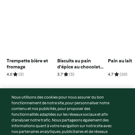
Trempette bière et
Biscuits au pain
Pain au lait
fromage
d'épice au chocolat
(métrique)
4.0
(3)
3.7
(3)
4.7
(20)
Nous utilisons des cookies pour nous assurer du bon
fonctionnement de notre site, pour personnaliser notre
© Copyright 2026
contenu et nos publicités, pour proposer des
fonctionnalités adaptées sur les réseaux sociaux et afin
Conditions d'utilisation
d’analyser notre trafic. Nous partageons également des
Politique de confidentialité
informations quant à votre navigation sur notre site avec
Non-responsabilité
nos partenaires analytiques, publicitaires et de réseaux