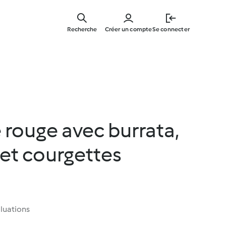
Skip
to
Recherche
Créer un compte
Se connecter
main
content
e rouge avec burrata,
et courgettes
luations