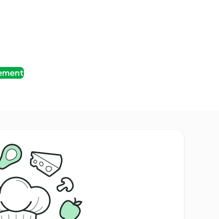
tement