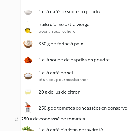
1 c. à café de sucre en poudre
huile d'olive extra vierge
pour arroser et huiler
350 g de farine à pain
1 c. à soupe de paprika en poudre
1 c. à café de sel
et un peu pour assaisonner
20 g de jus de citron
250 g de tomates concassées en conserve
250 g de concassé de tomates
1 c. à café d'origan déshydraté