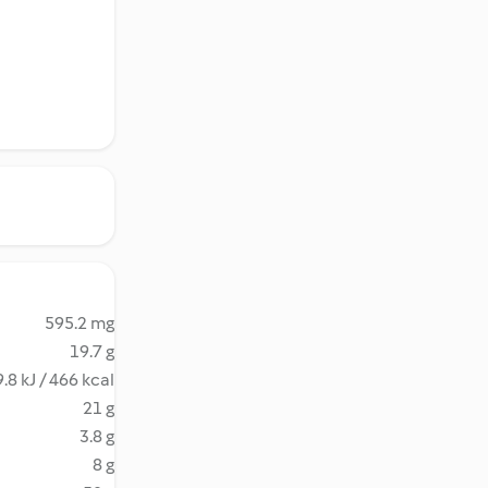
595.2 mg
19.7 g
.8 kJ / 466 kcal
21 g
3.8 g
8 g