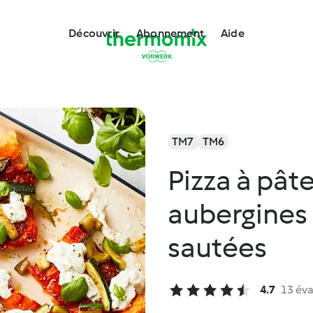
Découvrir
Abonnement
Aide
TM7
TM6
Pizza à pât
aubergines 
sautées
4.7
13 éva