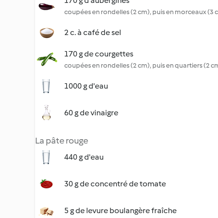
170 g d'aubergines
coupées en rondelles (2 cm), puis en morceaux (3 
2 c. à café de sel
170 g de courgettes
coupées en rondelles (2 cm), puis en quartiers (2 c
1000 g d'eau
60 g de vinaigre
La pâte rouge
440 g d'eau
30 g de concentré de tomate
5 g de levure boulangère fraîche