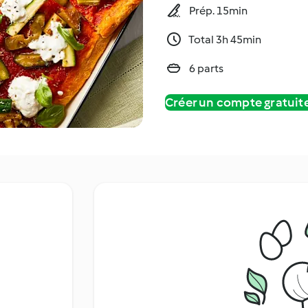
Prép. 15min
Total 3h 45min
6 parts
Créer un compte gratui