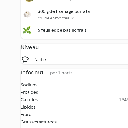
300 g de fromage burrata
coupé en morceaux
5 feuilles de basilic frais
Niveau
facile
Infos nut.
par 1 parts
Sodium
Protides
Calories
1949
Lipides
Fibre
Graisses saturées