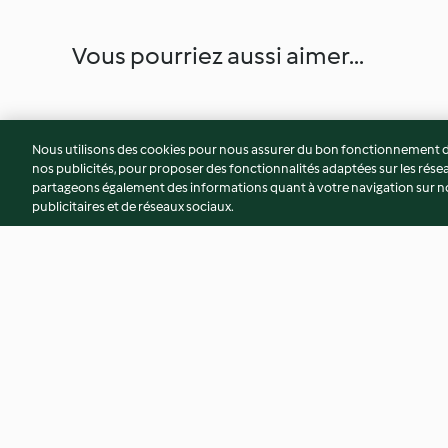
Vous pourriez aussi aimer...
Nous utilisons des cookies pour nous assurer du bon fonctionnement de
nos publicités, pour proposer des fonctionnalités adaptées sur les résea
partageons également des informations quant à votre navigation sur not
publicitaires et de réseaux sociaux.
Travers de porc à la coréenne
Salade russe aux cr
et minitortillas
avocat
4.7
(16)
3.6
(5)