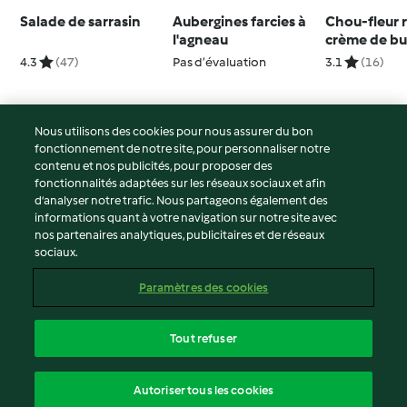
Salade de sarrasin
Aubergines farcies à
Chou-fleur r
l'agneau
crème de bu
mousseline 
4.3
(47)
Pas d’évaluation
3.1
(16)
agrumes
Nous utilisons des cookies pour nous assurer du bon
fonctionnement de notre site, pour personnaliser notre
© Copyright 2026
contenu et nos publicités, pour proposer des
fonctionnalités adaptées sur les réseaux sociaux et afin
Conditions d'utilisation
d’analyser notre trafic. Nous partageons également des
Politique de confidentialité
informations quant à votre navigation sur notre site avec
Non-responsabilité
nos partenaires analytiques, publicitaires et de réseaux
sociaux.
Mentions légales
Cookies
Paramètres des cookies
Contenu du rapport
Résilier le contrat
Tout refuser
Déclaration d'accessibilité
français
Autoriser tous les cookies