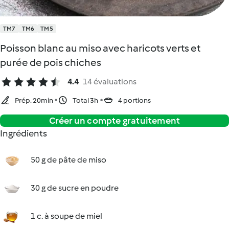
TM7
TM6
TM5
Poisson blanc au miso avec haricots verts et
purée de pois chiches
4.4
14 évaluations
Prép. 20min
Total 3h
4 portions
Créer un compte gratuitement
Ingrédients
50 g de pâte de miso
30 g de sucre en poudre
1 c. à soupe de miel