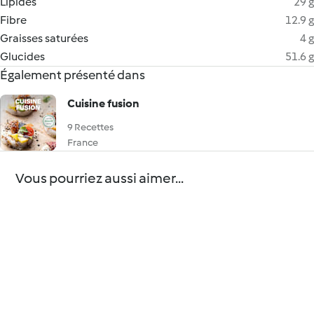
Lipides
29 g
Fibre
12.9 g
Graisses saturées
4 g
Glucides
51.6 g
Également présenté dans
Cuisine fusion
9 Recettes
France
Vous pourriez aussi aimer...