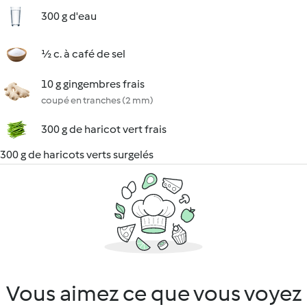
300 g d'eau
½ c. à café de sel
10 g gingembres frais
coupé en tranches (2 mm)
300 g de haricot vert frais
300 g de haricots verts surgelés
Vous aimez ce que vous voyez