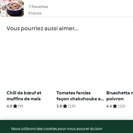
7 Recettes
France
Vous pourriez aussi aimer...
Chili de bœuf et
Tomates farcies
Bruschetta 
muffins de maïs
façon chakchouka et
poivron
œufs pochés
4.0
(9)
3.8
(19)
4.4
(23)
Nous utilisons des cookies pour nous assurer du bon