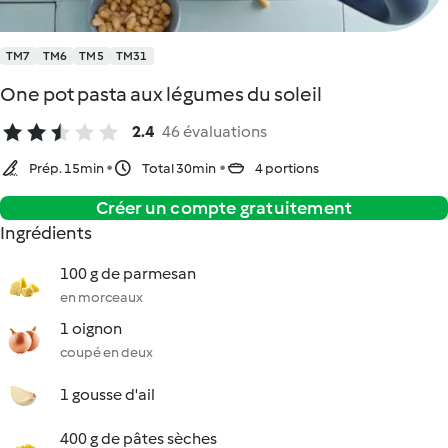
TM7
TM6
TM5
TM31
One pot pasta aux légumes du soleil
2.4
46 évaluations
Prép. 15min
Total 30min
4 portions
Créer un compte gratuitement
Ingrédients
100 g de parmesan
en morceaux
1 oignon
coupé en deux
1 gousse d'ail
400 g de pâtes sèches