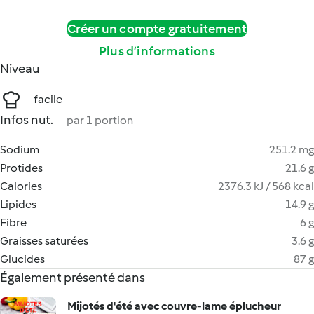
Créer un compte gratuitement
Plus d’informations
Niveau
facile
Infos nut.
par 1 portion
Sodium
251.2 mg
Protides
21.6 g
Calories
2376.3 kJ / 568 kcal
Lipides
14.9 g
Fibre
6 g
Graisses saturées
3.6 g
Glucides
87 g
Également présenté dans
Mijotés d'été avec couvre-lame éplucheur