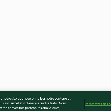
 notre site, pour personnaliser notre contenu et
ux sociaux et afin d’analyser notre trafic. Nous
Paramètres des c
re site avec nos partenaires analytiques,