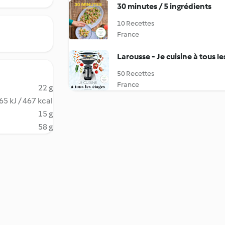
30 minutes / 5 ingrédients
10 Recettes
France
Larousse - Je cuisine à tous le
50 Recettes
France
22 g
65 kJ / 467 kcal
15 g
58 g