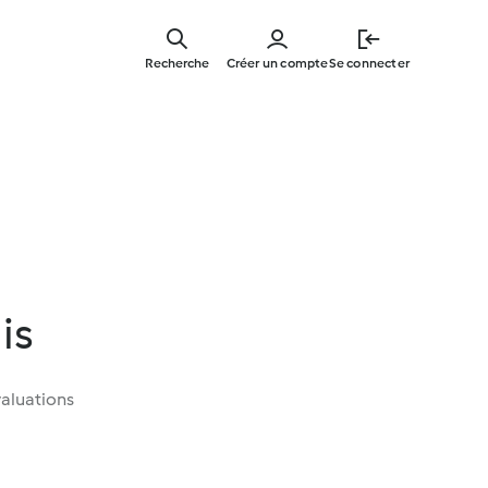
Skip
to
Recherche
Créer un compte
Se connecter
main
content
is
aluations