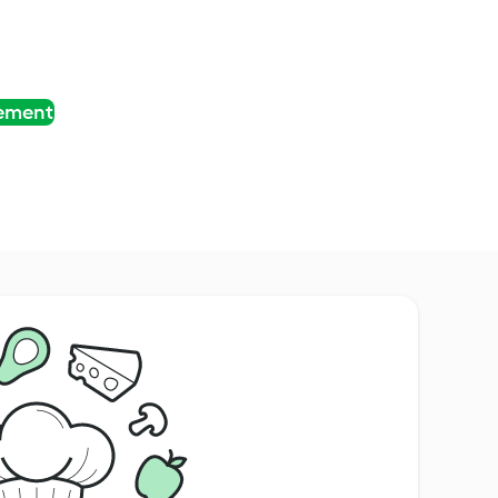
tement