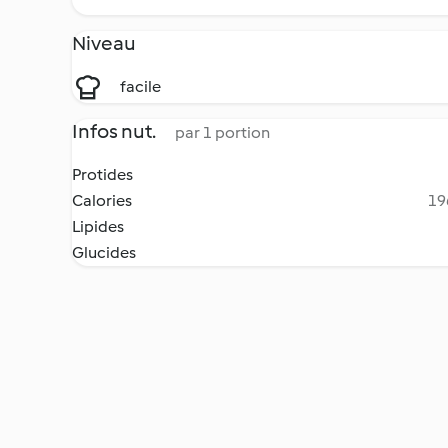
Niveau
facile
Infos nut.
par 1 portion
Protides
Calories
19
Lipides
Glucides