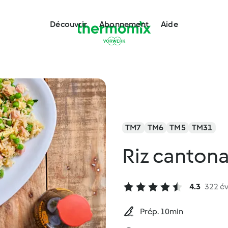
Découvrir
Abonnement
Aide
TM7
TM6
TM5
TM31
Riz cantona
4.3
322 év
Prép. 10min