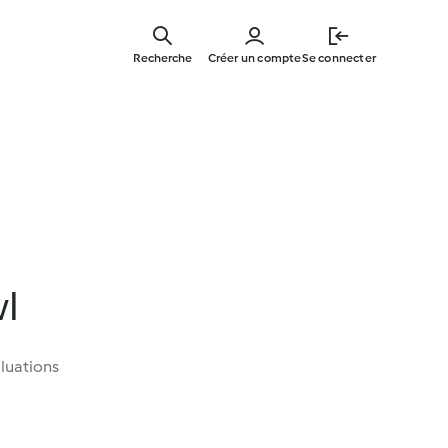
Skip
to
Recherche
Créer un compte
Se connecter
main
content
l
luations