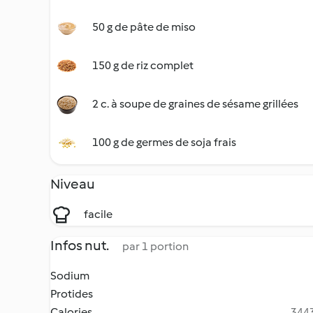
50 g de pâte de miso
150 g de riz complet
2 c. à soupe de graines de sésame grillées
100 g de germes de soja frais
Niveau
facile
Infos nut.
par 1 portion
Sodium
Protides
Calories
3443