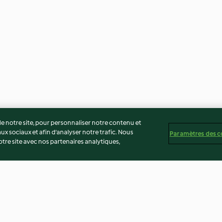
 notre site, pour personnaliser notre contenu et
ux sociaux et afin d’analyser notre trafic. Nous
Paramètres des c
re site avec nos partenaires analytiques,