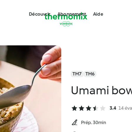
Découvrir
Abonnement
Aide
TM7
TM6
Umami bow
3.4
14 éva
Prép. 30min