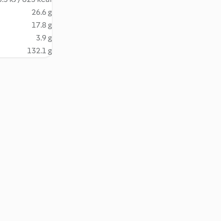
26.6 g
17.8 g
3.9 g
132.1 g