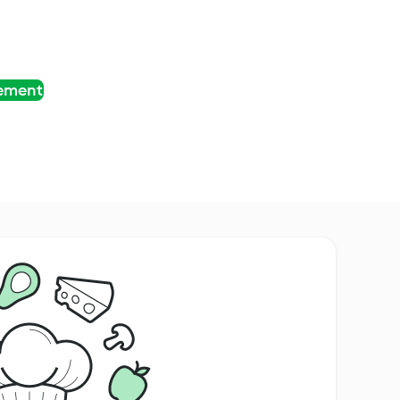
tement