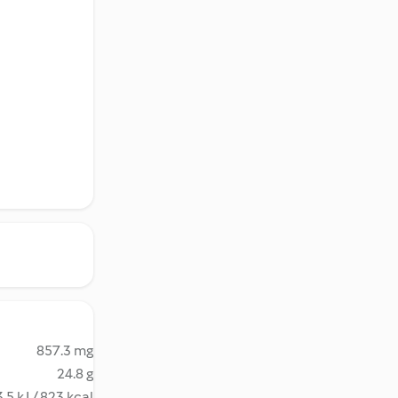
857.3 mg
24.8 g
.5 kJ / 823 kcal