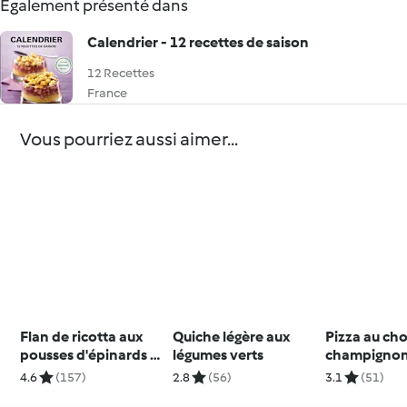
Également présenté dans
Calendrier - 12 recettes de saison
12 Recettes
France
Vous pourriez aussi aimer...
Flan de ricotta aux
Quiche légère aux
Pizza au cho
pousses d'épinards et
légumes verts
champigno
pistaches
4.6
(157)
2.8
(56)
3.1
(51)