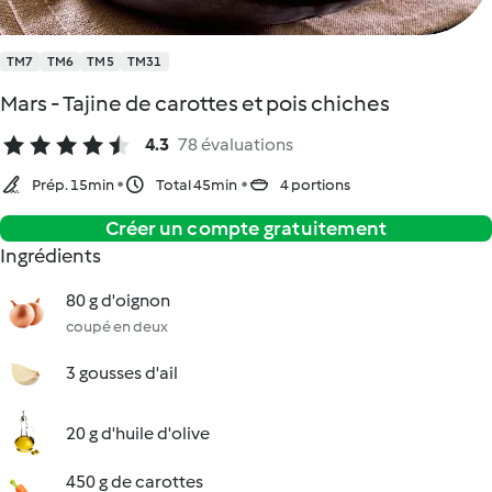
TM7
TM6
TM5
TM31
Mars - Tajine de carottes et pois chiches
4.3
78 évaluations
Prép. 15min
Total 45min
4 portions
Créer un compte gratuitement
Ingrédients
80 g d'oignon
coupé en deux
3 gousses d'ail
20 g d'huile d'olive
450 g de carottes