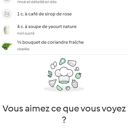
rincé et détaillé en dés
1 c. à café de sirop de rose
4 c. à soupe de yaourt nature
non sucré
½ bouquet de coriandre fraîche
ciselée
Vous aimez ce que vous voyez
?