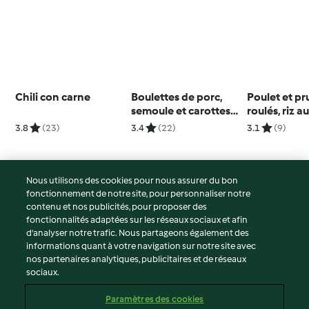
Chili con carne
Boulettes de porc,
Poulet et p
semoule et carottes
roulés, riz 
vapeur
3.8
(23)
3.4
(22)
3.1
(9)
Nous utilisons des cookies pour nous assurer du bon
fonctionnement de notre site, pour personnaliser notre
© Copyright 2026
contenu et nos publicités, pour proposer des
fonctionnalités adaptées sur les réseaux sociaux et afin
Conditions d'utilisation
d’analyser notre trafic. Nous partageons également des
Politique de confidentialité
informations quant à votre navigation sur notre site avec
Non-responsabilité
nos partenaires analytiques, publicitaires et de réseaux
sociaux.
Mentions légales
Cookies
Paramètres des cookies