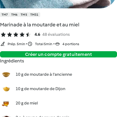
TM7
TM6
TM5
TM31
Marinade à la moutarde et au miel
4.6
48 évaluations
Prép. 5min
Total 5min
4 portions
Créer un compte gratuitement
Ingrédients
10 g de moutarde à l'ancienne
10 g de moutarde de Dijon
20 g de miel