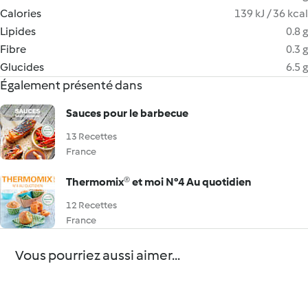
Calories
139 kJ / 36 kcal
Lipides
0.8 g
Fibre
0.3 g
Glucides
6.5 g
Également présenté dans
Sauces pour le barbecue
13 Recettes
France
Thermomix® et moi N°4 Au quotidien
12 Recettes
France
Vous pourriez aussi aimer...