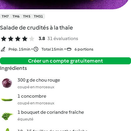
TM7
TM6
TM5
TM31
Salade de crudités à la thaïe
3.8
31 évaluations
Prép. 15min
Total 15min
6 portions
Créer un compte gratuitement
Ingrédients
300 g de chou rouge
coupé en morceaux
1 concombre
coupé en morceaux
1 bouquet de coriandre fraîche
équeuté