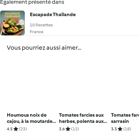
Également présenté dans
Escapade Thaïlande
10 Recettes
France
Vous pourriez aussi aimer...
Houmous noix de
Tomates farcies aux
Tomates far
cajou, à la moutarde
herbes, polenta aux
sarrasin
et au miel
olives
4.5
(23)
3.6
(12)
3.3
(18)