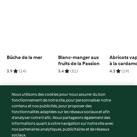
Bûche de la mer
Blanc-manger aux
Abricots vap
fruits de la Passion
à la carda
3.9
(14)
3.4
(31)
4.3
(19)
Nous utilisons des cookies pour nous assurer du bon
fonctionnement de notre site, pour personnaliser notre
© Copyright 2026
contenu et nos publicités, pour proposer des
fonctionnalités adaptées sur les réseaux sociaux et afin
Conditions d'utilisation
d’analyser notre trafic. Nous partageons également des
Politique de confidentialité
informations quant à votre navigation sur notre site avec
Non-responsabilité
nos partenaires analytiques, publicitaires et de réseaux
sociaux.