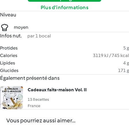
Plus d’informations
Niveau
moyen
Infos nut.
par 1 bocal
Protides
5 g
Calories
3119 kJ / 745 kcal
Lipides
4 g
Glucides
171 g
Également présenté dans
Cadeaux faits-maison Vol. II
13 Recettes
France
Vous pourriez aussi aimer...