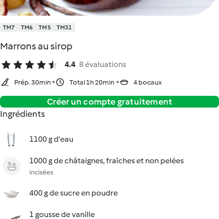
TM7
TM6
TM5
TM31
Marrons au sirop
4.4
8 évaluations
Prép. 30min
Total 1h 20min
4 bocaux
Créer un compte gratuitement
Ingrédients
1100 g d'eau
1000 g de châtaignes, fraîches et non pelées
incisées
400 g de sucre en poudre
1 gousse de vanille