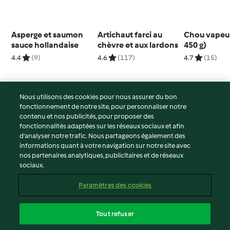
Asperge et saumon
Artichaut farci au
Chou vapeur
sauce hollandaise
chèvre et aux lardons
450 g)
4.4
(9)
4.6
(117)
4.7
(15)
Nous utilisons des cookies pour nous assurer du bon
fonctionnement de notre site, pour personnaliser notre
© Copyright 2026
contenu et nos publicités, pour proposer des
fonctionnalités adaptées sur les réseaux sociaux et afin
Conditions d'utilisation
d’analyser notre trafic. Nous partageons également des
Politique de confidentialité
informations quant à votre navigation sur notre site avec
Non-responsabilité
nos partenaires analytiques, publicitaires et de réseaux
sociaux.
Mentions légales
Cookies
Paramètres des cookies
Contenu du rapport
Résilier le contrat
Tout refuser
Déclaration d'accessibilité