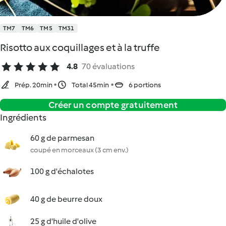
TM7
TM6
TM5
TM31
Risotto aux coquillages et à la truffe
4.8
70 évaluations
Prép. 20min
Total 45min
6 portions
Créer un compte gratuitement
Ingrédients
60 g de parmesan
coupé en morceaux (3 cm env.)
100 g d'échalotes
40 g de beurre doux
25 g d'huile d'olive