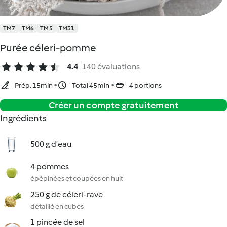
TM7
TM6
TM5
TM31
Purée céleri-pomme
4.4
140 évaluations
Prép. 15min
Total 45min
4 portions
Créer un compte gratuitement
Ingrédients
500 g d'eau
4 pommes
épépinées et coupées en huit
250 g de céleri-rave
détaillé en cubes
1 pincée de sel