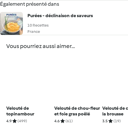
Également présenté dans
Purées - déclinaison de saveurs
10 Recettes
France
Vous pourriez aussi aimer...
Velouté de
Velouté de chou-fleur
Velouté de 
topinambour
et foie gras poêlé
la brousse
4.9
(499)
4.6
(61)
3.5
(19)