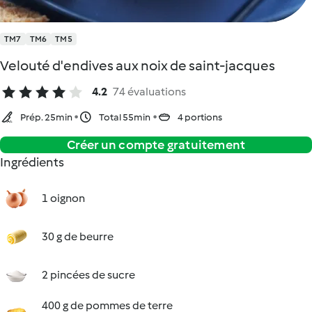
TM7
TM6
TM5
Velouté d'endives aux noix de saint-jacques
4.2
74 évaluations
Prép. 25min
Total 55min
4 portions
Créer un compte gratuitement
Ingrédients
1 oignon
30 g de beurre
2 pincées de sucre
400 g de pommes de terre