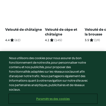
Velouté de châtaigne
Velouté de cèpe et
Velouté de 
châtaigne
la brousse
4.4
(62)
4.1
(145)
3.5
(19)
Nous utilisons des cookies pour nous assurer du bon
fonctionnement de notre site, pour personnaliser notre
© Copyright 2026
contenu et nos publicités, pour proposer des
fonctionnalités adaptées sur les réseaux sociaux et afin
Conditions d'utilisation
d’analyser notre trafic. Nous partageons également des
Politique de confidentialité
informations quant à votre navigation sur notre site avec
Non-responsabilité
nos partenaires analytiques, publicitaires et de réseaux
sociaux.
Mentions légales
Cookies
Paramètres des cookies
Contenu du rapport