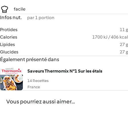
facile
Infos nut.
par 1 portion
Protides
11 g
Calories
1700 kJ / 406 kcal
Lipides
27 g
Glucides
27 g
Également présenté dans
Saveurs Thermomix N°1 Sur les étals
14 Recettes
France
Vous pourriez aussi aimer...