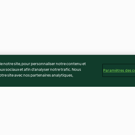
 notre site, pour personnaliser notre contenu et
ux sociaux et afin d’analyser notre trafic. Nous
Paramètres des c
re site avec nos partenaires analytiques,
amel
Framboisier
Le macaron car