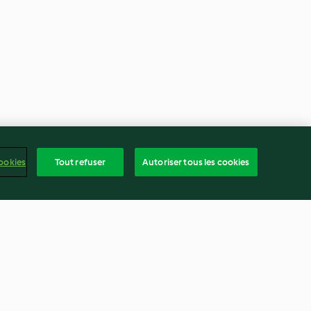
ookies
Tout refuser
Autoriser tous les cookies
amel
Demi-sphère framboise choco
vanille