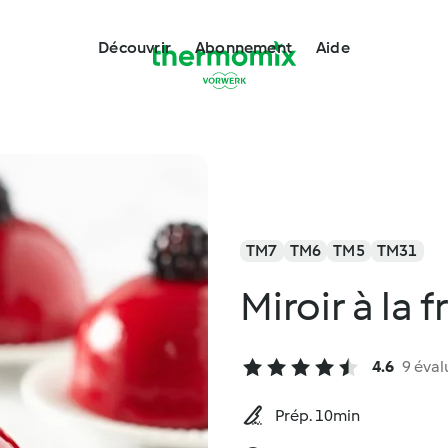
Découvrir
Abonnement
Aide
TM7
TM6
TM5
TM31
Miroir à la
4.6
9 éval
Prép. 10min