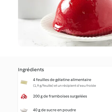
Ingrédients
4 feuilles de gélatine alimentaire
(1,9 g/feuille) et un récipient d'eau froide
200 g de framboises surgelées
40 g de sucre en poudre