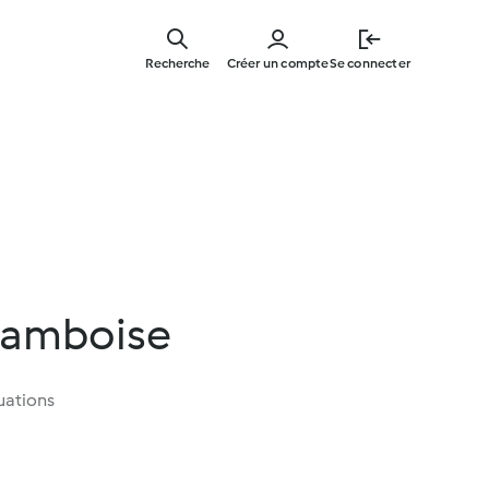
Skip
to
Recherche
Créer un compte
Se connecter
main
content
 framboise
uations