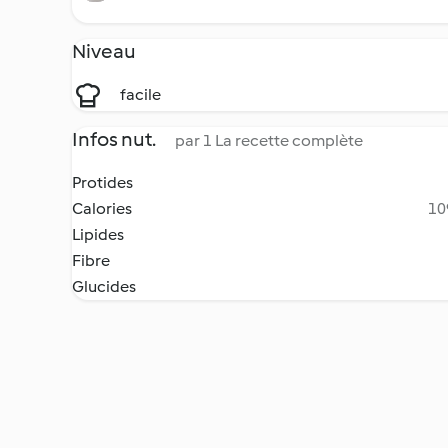
Niveau
facile
Infos nut.
par 1 La recette complète
Protides
Calories
10
Lipides
Fibre
Glucides