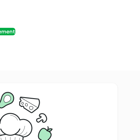
tement