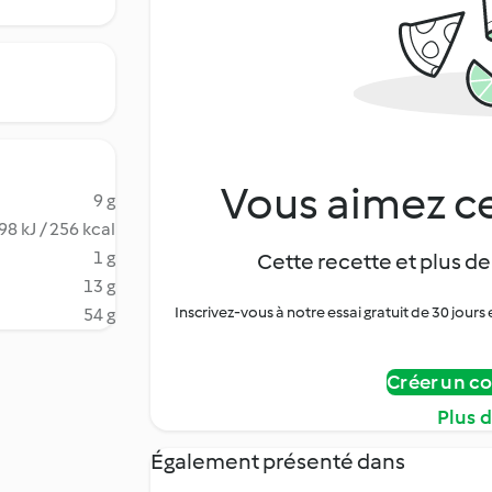
Vous aimez ce
9 g
98 kJ / 256 kcal
1 g
Cette recette et plus de
13 g
Inscrivez-vous à notre essai gratuit de 30 jo
54 g
Créer un c
Plus 
Également présenté dans