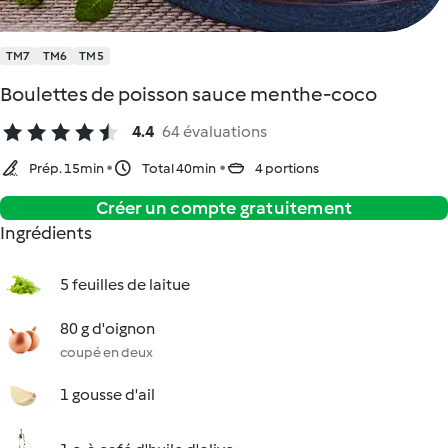
TM7
TM6
TM5
Boulettes de poisson sauce menthe-coco
4.4
64 évaluations
Prép. 15min
Total 40min
4 portions
Créer un compte gratuitement
Ingrédients
5 feuilles de laitue
80 g d'oignon
coupé en deux
1 gousse d'ail