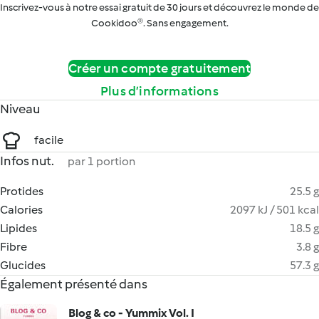
Inscrivez-vous à notre essai gratuit de 30 jours et découvrez le monde de
Cookidoo®. Sans engagement.
Créer un compte gratuitement
Plus d’informations
Niveau
facile
Infos nut.
par 1 portion
Protides
25.5 g
Calories
2097 kJ / 501 kcal
Lipides
18.5 g
Fibre
3.8 g
Glucides
57.3 g
Également présenté dans
Blog & co - Yummix Vol. I