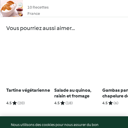
10 Recettes
France
Vous pourriez aussi aimer...
Tartine végétarienne
Salade au quinoa,
Gambas pané
raisin et fromage
chapelure de
asperges ver
4.5
(20)
4.5
(18)
4.5
(6)
morilles (La
Clément)
Nous utilisons des cookies pour nous assurer du bon