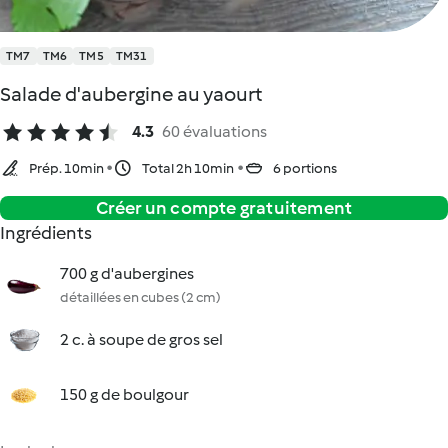
TM7
TM6
TM5
TM31
Salade d'aubergine au yaourt
4.3
60 évaluations
Prép. 10min
Total 2h 10min
6 portions
Créer un compte gratuitement
Ingrédients
700 g d'aubergines
détaillées en cubes (2 cm)
2 c. à soupe de gros sel
150 g de boulgour