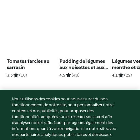
Tomates farcies au
Pudding de légumes
Légumes ver
sarrasin
aux noisettes et aux
menthe et 
cranberries
mollets
3.3
(18)
4.5
(48)
4.1
(22)
Nous utilisons des cookies pour nous assurer du bon
fonctionnement de notre site, pour personnaliser notre
© Copyright 2026
contenu et nos publicités, pour proposer des
fonctionnalités adaptées sur les réseaux sociaux et afin
Conditions d'utilisation
d’analyser notre trafic. Nous partageons également des
Politique de confidentialité
informations quant à votre navigation sur notre site avec
Non-responsabilité
nos partenaires analytiques, publicitaires et de réseaux