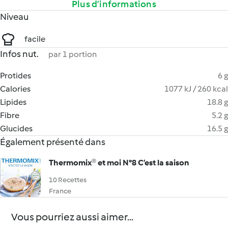
Plus d’informations
Niveau
facile
Infos nut.
par 1 portion
Protides
6 g
Calories
1077 kJ / 260 kcal
Lipides
18.8 g
Fibre
5.2 g
Glucides
16.5 g
Également présenté dans
Thermomix® et moi N°8 C’est la saison
10 Recettes
France
Vous pourriez aussi aimer...