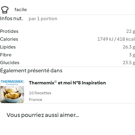
facile
Infos nut.
par 1 portion
Protides
22 g
Calories
1749 kJ / 418 kcal
Lipides
26.3 g
Fibre
3 g
Glucides
23.5 g
Également présenté dans
Thermomix® et moi N°8 Inspiration
10 Recettes
France
Vous pourriez aussi aimer...