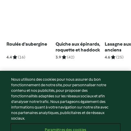
Roulés d'aubergine
Quiche aux épinards,
Lasagne aux
roquette et haddock
anciens
4.4
(16)
3.9
(42)
4.6
(25)
Nous utilisons des cookies pour nous assurer du bon
fonctionnement de notre site, pour personnaliser notre
© Copyright 2026
contenu et nos publicités, pour proposer des
fonctionnalités adaptées sur les réseaux sociaux et afin
Conditions d'utilisation
d’analyser notre trafic. Nous partageons également des
Politique de confidentialité
informations quant à votre navigation sur notre site avec
Non-responsabilité
nos partenaires analytiques, publicitaires et de réseaux
sociaux.
Mentions légales
Cookies
Paramètres des cookies