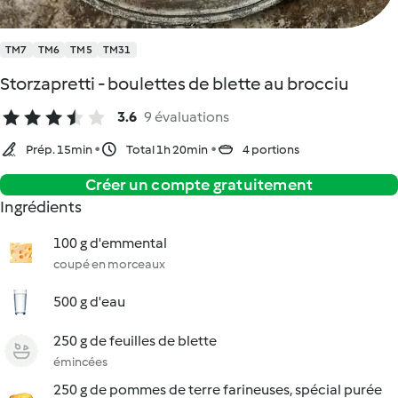
TM7
TM6
TM5
TM31
Storzapretti - boulettes de blette au brocciu
3.6
9 évaluations
Prép. 15min
Total 1h 20min
4 portions
Créer un compte gratuitement
Ingrédients
100 g d'emmental
coupé en morceaux
500 g d'eau
250 g de feuilles de blette
émincées
250 g de pommes de terre farineuses, spécial purée