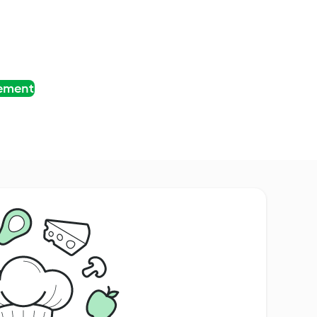
tement