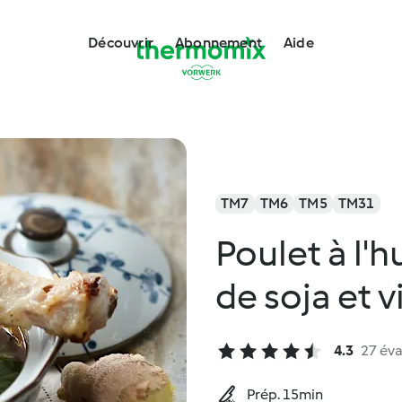
Découvrir
Abonnement
Aide
TM7
TM6
TM5
TM31
Poulet à l'
de soja et v
4.3
27 éva
Prép. 15min