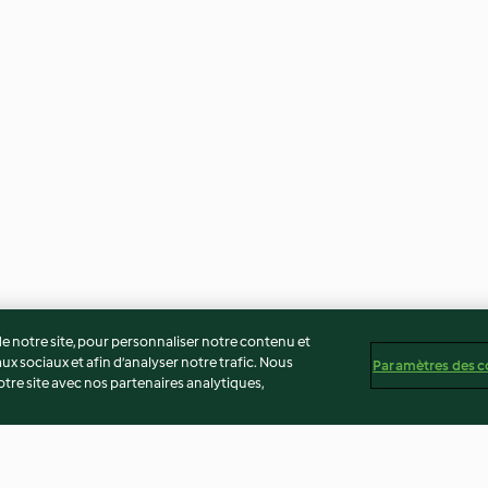
 notre site, pour personnaliser notre contenu et
ux sociaux et afin d’analyser notre trafic. Nous
Paramètres des c
re site avec nos partenaires analytiques,