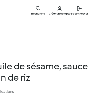
Skip
to
Recherche
Créer un compte
Se connecter
main
content
huile de sésame, sauce
in de riz
luations