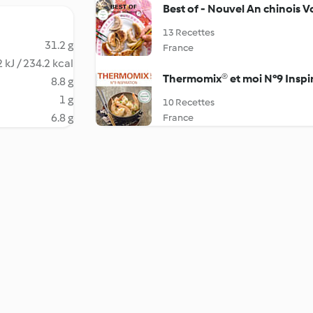
Best of - Nouvel An chinois Vol
13 Recettes
31.2 g
France
 kJ / 234.2 kcal
Thermomix® et moi N°9 Inspi
8.8 g
1 g
10 Recettes
6.8 g
France