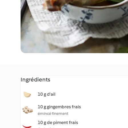
Ingrédients
10 g d'ail
10 g gingembres frais
émincé finement
10 g de piment frais