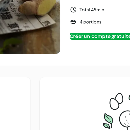
Total 45min
4 portions
Créer un compte gratui