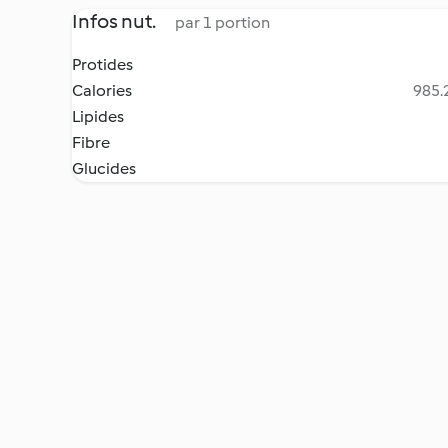
Infos nut.
par 1 portion
Protides
Calories
985.2
Lipides
Fibre
Glucides