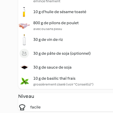
émincé finement
10 g d'huile de sésame toasté
800 g de pilons de poulet
avec ou sans peau
30 g de vin de riz
30 g de pâte de soja (optionnel)
30 g de sauce de soja
10 g de basilic thaï frais
grossièrement ciselé (voir "Conseil(s)")
Niveau
facile