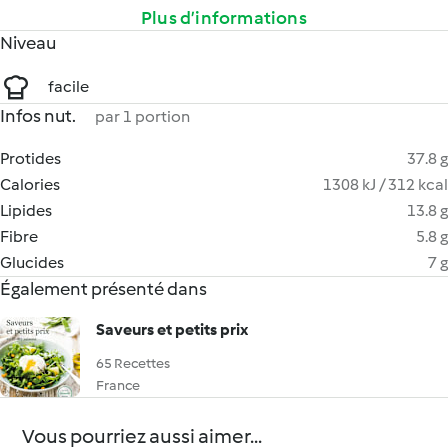
Plus d’informations
Niveau
facile
Infos nut.
par 1 portion
Protides
37.8 g
Calories
1308 kJ / 312 kcal
Lipides
13.8 g
Fibre
5.8 g
Glucides
7 g
Également présenté dans
Saveurs et petits prix
65 Recettes
France
Vous pourriez aussi aimer...