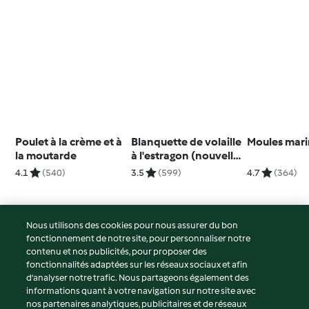
Poulet à la crème et à
Blanquette de volaille
Moules mari
la moutarde
à l'estragon (nouvelle
recette)
4.1
(540)
3.5
(599)
4.7
(364)
Nous utilisons des cookies pour nous assurer du bon
fonctionnement de notre site, pour personnaliser notre
© Copyright 2026
contenu et nos publicités, pour proposer des
fonctionnalités adaptées sur les réseaux sociaux et afin
Conditions d'utilisation
d’analyser notre trafic. Nous partageons également des
Politique de confidentialité
informations quant à votre navigation sur notre site avec
Non-responsabilité
nos partenaires analytiques, publicitaires et de réseaux