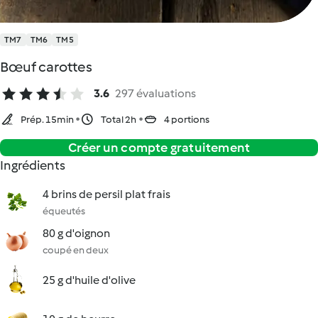
TM7
TM6
TM5
Bœuf carottes
3.6
297 évaluations
Prép. 15min
Total 2h
4 portions
Créer un compte gratuitement
Ingrédients
4 brins de persil plat frais
équeutés
80 g d'oignon
coupé en deux
25 g d'huile d'olive