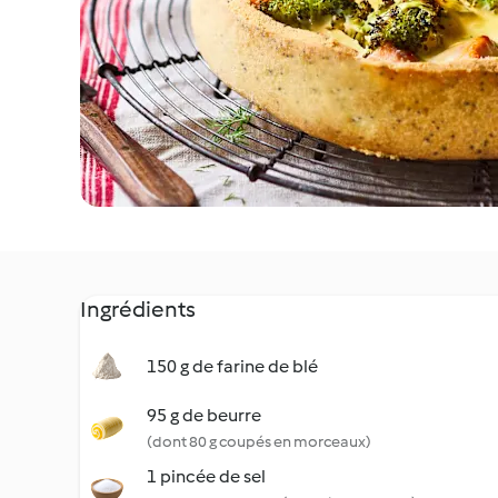
Ingrédients
150 g de farine de blé
95 g de beurre
(dont 80 g coupés en morceaux)
1 pincée de sel