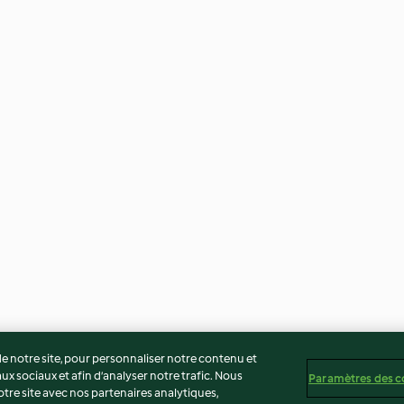
 notre site, pour personnaliser notre contenu et
ux sociaux et afin d’analyser notre trafic. Nous
Paramètres des c
re site avec nos partenaires analytiques,