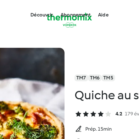
Découvrir
Abonnement
Aide
TM7
TM6
TM5
Quiche au 
4.2
179 év
Prép. 15min