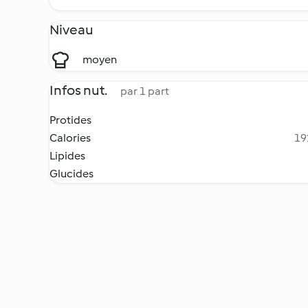
Niveau
moyen
Infos nut.
par 1 part
Protides
Calories
19
Lipides
Glucides