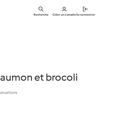
Skip
to
Recherche
Créer un compte
Se connecter
main
content
saumon et brocoli
aluations