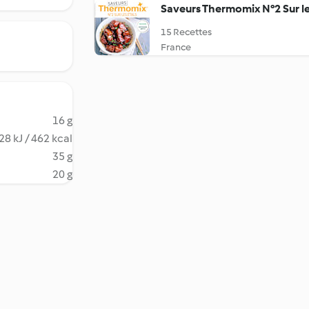
Saveurs Thermomix N°2 Sur le
15 Recettes
France
16 g
28 kJ / 462 kcal
35 g
20 g