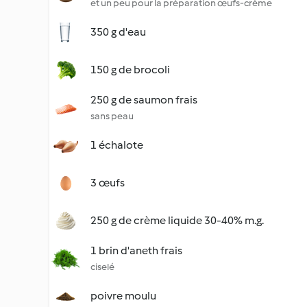
et un peu pour la préparation œufs-crème
350 g d'eau
150 g de brocoli
250 g de saumon frais
sans peau
1 échalote
3 œufs
250 g de crème liquide 30-40% m.g.
1 brin d'aneth frais
ciselé
poivre moulu