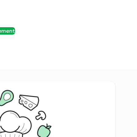
tement