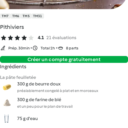
TM7
TM6
TM5
TM31
Pithiviers
4.1
21 évaluations
Prép. 30min
Total 2h
8 parts
Créer un compte gratuitement
Ingrédients
La pâte feuilletée
300 g de beurre doux
préalablement congelé à plat et en morceaux
300 g de farine de blé
et un peu pour le plan de travail
75 g d'eau