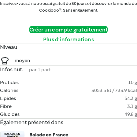
Inscrivez-vous à notre essai gratuit de 30 jours et découvrez le monde de
Cookidoo®. Sans engagement.
Créer un compte gratuitement
Plus d’informations
Niveau
moyen
Infos nut.
par 1 part
Protides
10 g
Calories
3053.5 kJ / 733.9 kcal
Lipides
54.3 g
Fibre
3.1 g
Glucides
49.8 g
Également présenté dans
Balade en France