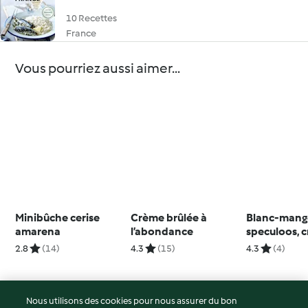
10 Recettes
France
Vous pourriez aussi aimer...
Minibûche cerise
Crème brûlée à
Blanc-mang
amarena
l’abondance
speculoos, 
anglaise à l
2.8
(14)
4.3
(15)
4.3
(4)
- Nicolas Ga
Nous utilisons des cookies pour nous assurer du bon