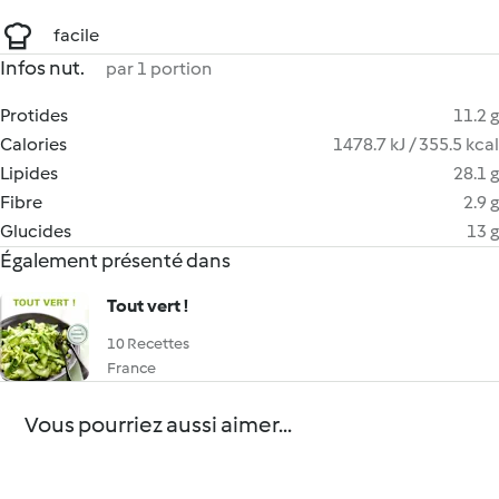
facile
Infos nut.
par 1 portion
Protides
11.2 g
Calories
1478.7 kJ / 355.5 kcal
Lipides
28.1 g
Fibre
2.9 g
Glucides
13 g
Également présenté dans
Tout vert !
10 Recettes
France
Vous pourriez aussi aimer...