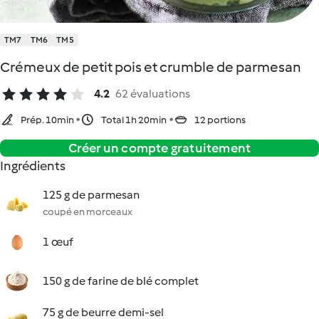
TM7
TM6
TM5
Crémeux de petit pois et crumble de parmesan
4.2
62 évaluations
Prép. 10min
Total 1h 20min
12 portions
Créer un compte gratuitement
Ingrédients
125 g de parmesan
coupé en morceaux
1 œuf
150 g de farine de blé complet
75 g de beurre demi-sel