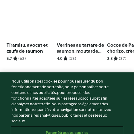
Tiramisu, avocat et
Verrines au tartare de
Cocos de Pa
œufs de saumon
saumon, moutarde
chorizo, cr
douce et agrumes
brûlées à la
3.7
(63)
4.0
(13)
3.8
(37)
Nous utilisons des cookies pour nous assurer du bon
fonctionnement de notre site, pour personnaliser notre
© Copyright 2026
contenu et nos publicités, pour proposer des
fonctionnalités adaptées sur les réseaux sociaux et afin
Conditions d'utilisation
d’analyser notre trafic. Nous partageons également des
Politique de confidentialité
informations quant à votre navigation sur notre site avec
Non-responsabilité
nos partenaires analytiques, publicitaires et de réseaux
sociaux.
Mentions légales
Cookies
Paramètres des cookies