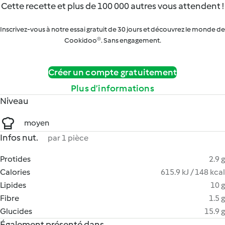
Cette recette et plus de 100 000 autres vous attendent !
Inscrivez-vous à notre essai gratuit de 30 jours et découvrez le monde de
Cookidoo®. Sans engagement.
Créer un compte gratuitement
Plus d’informations
Niveau
moyen
Infos nut.
par 1 pièce
Protides
2.9 g
Calories
615.9 kJ / 148 kcal
Lipides
10 g
Fibre
1.5 g
Glucides
15.9 g
Également présenté dans