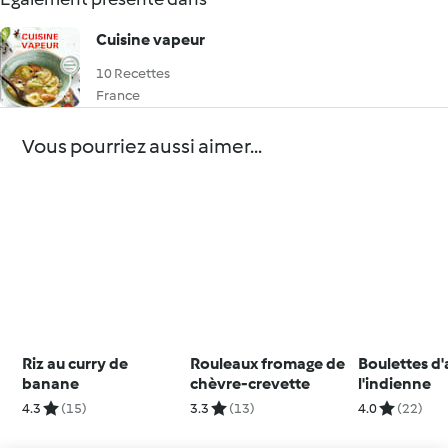
Cuisine vapeur
10 Recettes
France
Vous pourriez aussi aimer...
Riz au curry de
Rouleaux fromage de
Boulettes d
banane
chèvre-crevette
l'indienne
4.3
(15)
3.3
(13)
4.0
(22)