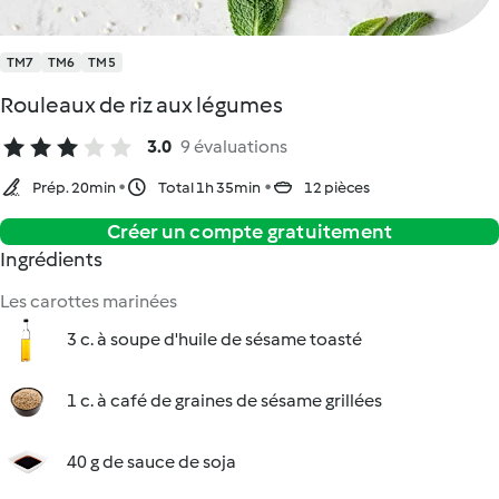
TM7
TM6
TM5
Rouleaux de riz aux légumes
3.0
9 évaluations
Prép. 20min
Total 1h 35min
12 pièces
Créer un compte gratuitement
Ingrédients
Les carottes marinées
3 c. à soupe d'huile de sésame toasté
1 c. à café de graines de sésame grillées
40 g de sauce de soja