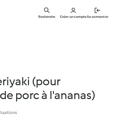
Skip
to
Recherche
Créer un compte
Se connecter
main
content
riyaki (pour
de porc à l'ananas)
luations