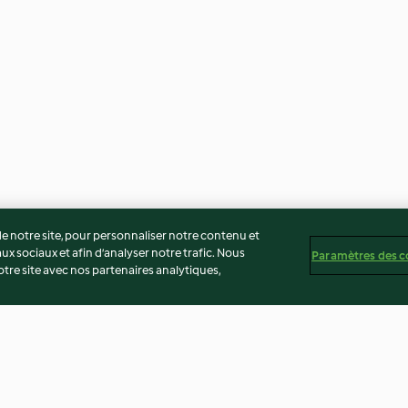
 notre site, pour personnaliser notre contenu et
ux sociaux et afin d’analyser notre trafic. Nous
Paramètres des c
re site avec nos partenaires analytiques,