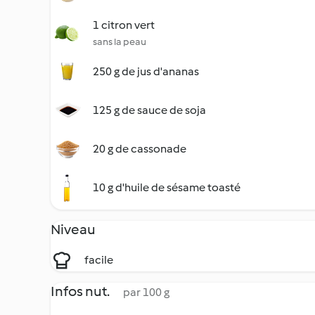
1 citron vert
sans la peau
250 g de jus d'ananas
125 g de sauce de soja
20 g de cassonade
10 g d'huile de sésame toasté
Niveau
facile
Infos nut.
par 100 g