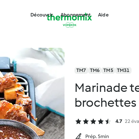
Découvrir
Abonnement
Aide
TM7
TM6
TM5
TM31
Marinade te
brochettes 
4.7
22 éva
Prép. 5min