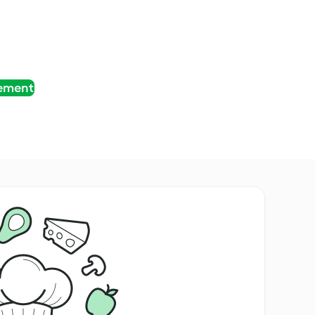
tement