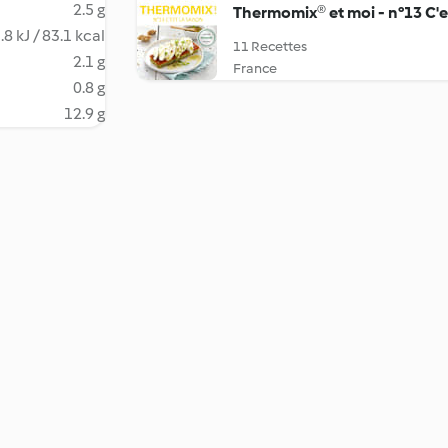
2.5 g
Thermomix® et moi - n°13 C'es
.8 kJ / 83.1 kcal
11 Recettes
2.1 g
France
0.8 g
12.9 g