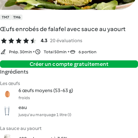
TM7
TM6
Œufs enrobés de falafel avec sauce au yaourt
4.3
20 évaluations
Prép. 30min
Total 50min
6 portion
Créer un compte gratuitement
Ingrédients
Les œufs
6 œufs moyens (53-63 g)
froids
eau
jusqu'au marquage 1 litre (l)
La sauce au yaourt