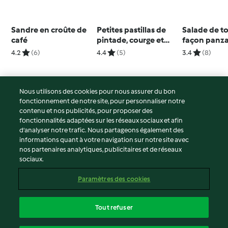
Sandre en croûte de
Petites pastillas de
Salade de t
café
pintade, courge et
façon panza
cannelle
glace à l'av
4.2
(6)
4.4
(5)
3.4
(8)
Nous utilisons des cookies pour nous assurer du bon
fonctionnement de notre site, pour personnaliser notre
© Copyright 2026
contenu et nos publicités, pour proposer des
fonctionnalités adaptées sur les réseaux sociaux et afin
Conditions d'utilisation
d’analyser notre trafic. Nous partageons également des
Politique de confidentialité
informations quant à votre navigation sur notre site avec
Non-responsabilité
nos partenaires analytiques, publicitaires et de réseaux
sociaux.
Mentions légales
Cookies
Paramètres des cookies
Contenu du rapport
Résilier le contrat
Tout refuser
Déclaration d'accessibilité