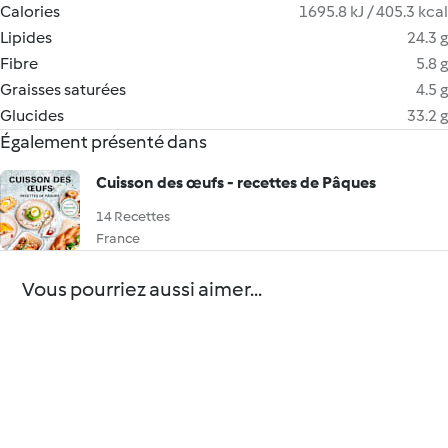
Calories
1695.8 kJ / 405.3 kcal
Lipides
24.3 g
Fibre
5.8 g
Graisses saturées
4.5 g
Glucides
33.2 g
Également présenté dans
Cuisson des œufs - recettes de Pâques
14 Recettes
France
Vous pourriez aussi aimer...