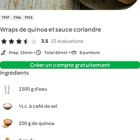
TM7
TM6
TM5
Wraps de quinoa et sauce coriandre
3.5
23 évaluations
Prép. 25min
Total 40min
8 portions
Créer un compte gratuitement
Ingrédients
1500 g d'eau
½ c. à café de sel
200 g de quinoa