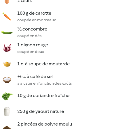
2 œufs
100 g de carotte
coupée en morceaux
½ concombre
coupé en dés
1 oignon rouge
coupé en deux
1 c. à soupe de moutarde
½ c. à café de sel
à ajuster en fonction des goûts
10 g de coriandre fraîche
250 g de yaourt nature
2 pincées de poivre moulu