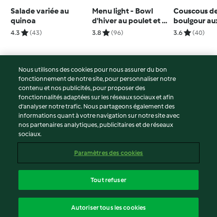
Salade variée au
Menu light - Bowl
Couscous d
quinoa
d'hiver au poulet et à
boulgour aux
la patate douce
légumes
4.3
(43)
3.8
(96)
3.6
(40)
Nous utilisons des cookies pour nous assurer du bon
fonctionnement de notre site, pour personnaliser notre
© Copyright 2026
contenu et nos publicités, pour proposer des
fonctionnalités adaptées sur les réseaux sociaux et afin
Conditions d'utilisation
d’analyser notre trafic. Nous partageons également des
Politique de confidentialité
informations quant à votre navigation sur notre site avec
Non-responsabilité
nos partenaires analytiques, publicitaires et de réseaux
sociaux.
Mentions légales
Cookies
Paramètres des cookies
Contenu du rapport
Résilier le contrat
Tout refuser
Déclaration d'accessibilité
français
Autoriser tous les cookies