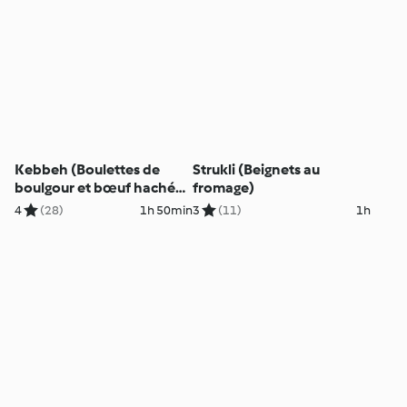
Kebbeh (Boulettes de
Strukli (Beignets au
boulgour et bœuf haché
fromage)
aux épices)
4
(28)
1h 50min
3
(11)
1h