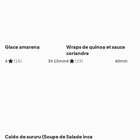
Glace amarena
Wraps de quinoa et sauce
coriandre
4
(15)
3h 15min
4
(23)
40min
Caldo de sururu (Soupe de
Salade inca