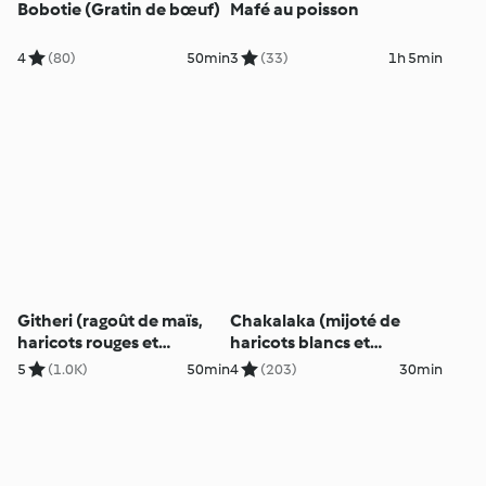
Bobotie (Gratin de bœuf)
Mafé au poisson
4
(80)
50min
3
(33)
1h 5min
Githeri (ragoût de maïs,
Chakalaka (mijoté de
haricots rouges et
haricots blancs et
crevettes)
poivron)
5
(1.0K)
50min
4
(203)
30min