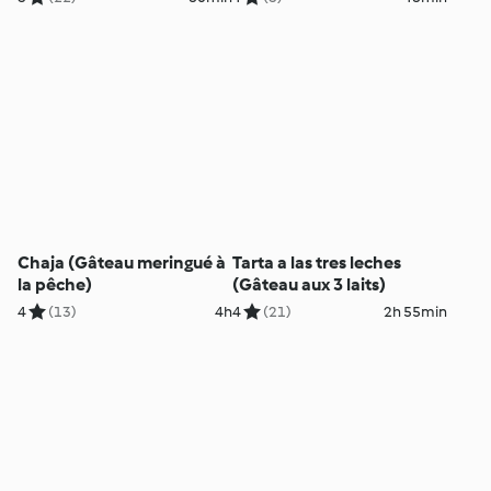
Chaja (Gâteau meringué à
Tarta a las tres leches
la pêche)
(Gâteau aux 3 laits)
4
(13)
4h
4
(21)
2h 55min