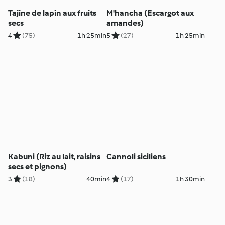
Tajine de lapin aux fruits
M'hancha (Escargot aux
secs
amandes)
4
(75)
1h 25min
5
(27)
1h 25min
Kabuni (Riz au lait, raisins
Cannoli siciliens
secs et pignons)
3
(18)
40min
4
(17)
1h 30min