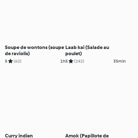
Soupe de wontons (soupe
Laab kai (Salade au
de raviolis)
poulet)
5
(62)
1h
5
(242)
35min
Curry indien
Amok (Papillote de