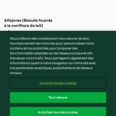
Alfajores (Biscuits fourrés
à la confiture de lait)
5
(43)
55min
Nous utilisons des cookies pour nous assurer du bon
fonctionnement de notre site, pour personnaliser notre
© Copyright 2026
contenu et nos publicités, pour proposer des
fonctionnalités adaptées sur les réseaux sociaux et afin
Conditions d'utilisation
d’analyser notre trafic. Nous partageons également des
Politique de confidentialité
informations quant à votre navigation sur notre site avec
Non-responsabilité
nos partenaires analytiques, publicitaires et de réseaux
sociaux.
Mentions légales
Cookies
Paramètres des cookies
Contenu du rapport
Résilier le contrat
Tout refuser
Déclaration d'accessibilité
français
Autoriser tous les cookies