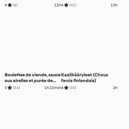
4
(6)
12h
4
(41)
12h
Boulettes de viande, sauce
Kaalikääryleet (Choux
aux airelles et purée de
farcis finlandais)
pommes de terre
5
(34)
1h 15min
4
(55)
2h