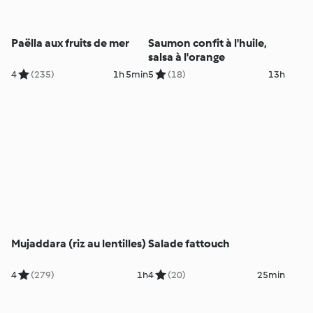
Paëlla aux fruits de mer
Saumon confit à l'huile,
salsa à l'orange
4
(235)
1h 5min
5
(18)
13h
Mujaddara (riz au lentilles)
Salade fattouch
4
(279)
1h
4
(20)
25min