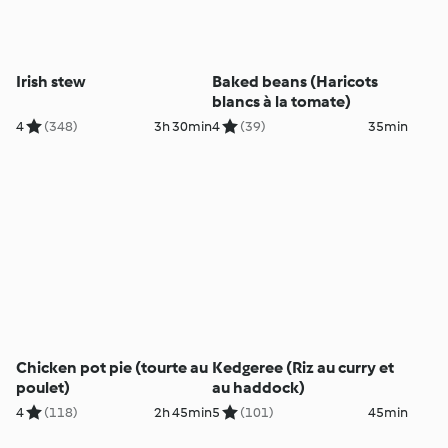
Irish stew
Baked beans (Haricots
blancs à la tomate)
4
(348)
3h 30min
4
(39)
35min
Chicken pot pie (tourte au
Kedgeree (Riz au curry et
poulet)
au haddock)
4
(118)
2h 45min
5
(101)
45min