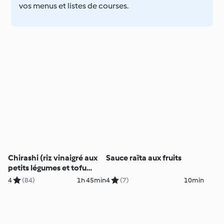
vos menus et listes de courses.
Chirashi (riz vinaigré aux
Sauce raïta aux fruits
petits légumes et tofu
laqué)
4
(84)
1h 45min
4
(7)
10min