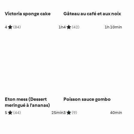
Victoria sponge cake
Gâteau au café et aux noix
4
(84)
1h
4
(42)
1h 10min
Eton mess (Dessert
Poisson sauce gombo
meringué à l'ananas)
5
(44)
25min
3
(9)
40min