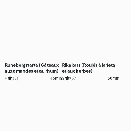
Runebergstarta (Gâteaux
Rikakats (Roulés à la feta
aux amandes et au rhum)
et aux herbes)
4
(5)
45min
5
(37)
30min