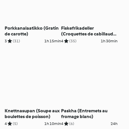
Porkkanalaatikko (Gratin
Fiskefrikadeller
de carotte)
(Croquettes de cabillaud
et rémoulade)
3
(31)
1h 15min
4
(35)
1h 30min
Knettnasupan (Soupe aux
Paskha (Entremets au
boulettes de poisson)
fromage blanc)
4
(5)
1h 10min
4
(6)
24h