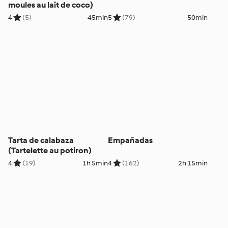
moules au lait de coco)
4
(5)
45min
5
(79)
50min
Tarta de calabaza
Empañadas
(Tartelette au potiron)
4
(19)
1h 5min
4
(162)
2h 15min