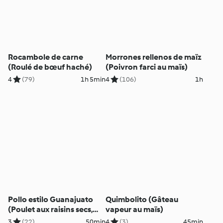
Rocambole de carne
Morrones rellenos de maïz
(Roulé de bœuf haché)
(Poivron farci au maïs)
4
(79)
1h 5min
4
(106)
1h
Pollo estilo Guanajuato
Quimbolito (Gâteau
(Poulet aux raisins secs,
vapeur au maïs)
orange et citron)
3
(22)
50min
4
(3)
45min