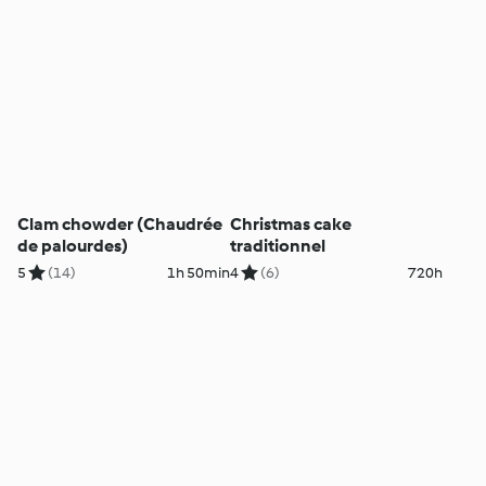
Clam chowder (Chaudrée
Christmas cake
de palourdes)
traditionnel
5
(14)
1h 50min
4
(6)
720h