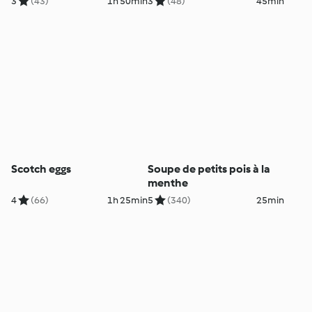
3
(43)
1h 50min
3
(48)
45min
Scotch eggs
Soupe de petits pois à la
menthe
4
(66)
1h 25min
5
(340)
25min