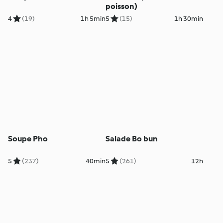
poisson)
4
(19)
1h 5min
5
(15)
1h 30min
Soupe Pho
Salade Bo bun
5
(237)
40min
5
(261)
12h