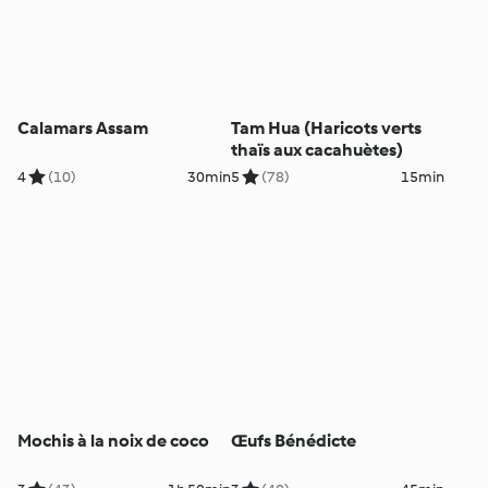
Calamars Assam
Tam Hua (Haricots verts
thaïs aux cacahuètes)
4
(10)
30min
5
(78)
15min
Mochis à la noix de coco
Œufs Bénédicte