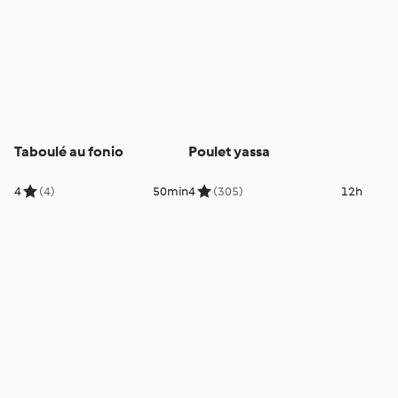
Taboulé au fonio
Poulet yassa
4
(4)
50min
4
(305)
12h