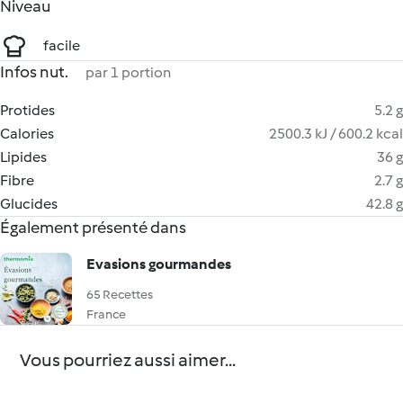
Niveau
facile
Infos nut.
par 1 portion
Protides
5.2 g
Calories
2500.3 kJ / 600.2 kcal
Lipides
36 g
Fibre
2.7 g
Glucides
42.8 g
Également présenté dans
Evasions gourmandes
65 Recettes
France
Vous pourriez aussi aimer...