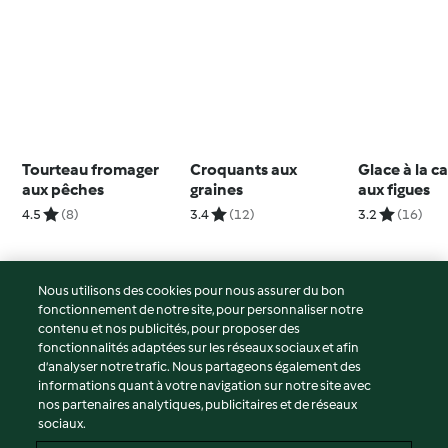
Tourteau fromager
Croquants aux
Glace à la c
aux pêches
graines
aux figues
4.5
(8)
3.4
(12)
3.2
(16)
Nous utilisons des cookies pour nous assurer du bon
fonctionnement de notre site, pour personnaliser notre
© Copyright 2026
contenu et nos publicités, pour proposer des
fonctionnalités adaptées sur les réseaux sociaux et afin
Conditions d'utilisation
d’analyser notre trafic. Nous partageons également des
Politique de confidentialité
informations quant à votre navigation sur notre site avec
Non-responsabilité
nos partenaires analytiques, publicitaires et de réseaux
sociaux.
Mentions légales