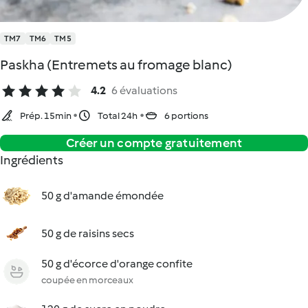
TM7
TM6
TM5
Paskha (Entremets au fromage blanc)
4.2
6 évaluations
Prép. 15min
Total 24h
6 portions
Créer un compte gratuitement
Ingrédients
50 g d'amande émondée
50 g de raisins secs
50 g d'écorce d'orange confite
coupée en morceaux