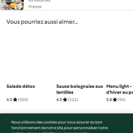
65 Recettes
France
Vous pourriez aussi aimer...
Salade détox
Sauce bolognaise aux
Menu light -
lentilles
d'hiver au p
la patate d
4.3
(250)
4.3
(111)
3.8
(96)
Nous utilisons des cookies pour nous assurer du bon
fonctionnement de notre site, pour personnaliser notre
© Copyright 2026