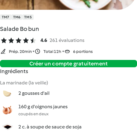
TM7
TM6
TM5
Salade Bo bun
4.6
261 évaluations
Prép. 20min
Total 12h
6 portions
Créer un compte gratuitement
Ingrédients
La marinade (la veille)
2 gousses d'ail
160 g d'oignons jaunes
coupés en deux
2 c. à soupe de sauce de soja