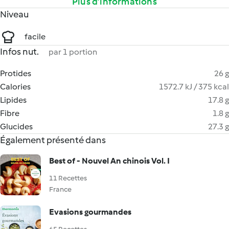
Plus d’informations
Niveau
facile
Infos nut.
par 1 portion
Protides
26 g
Calories
1572.7 kJ / 375 kcal
Lipides
17.8 g
Fibre
1.8 g
Glucides
27.3 g
Également présenté dans
Best of - Nouvel An chinois Vol. I
11 Recettes
France
Evasions gourmandes