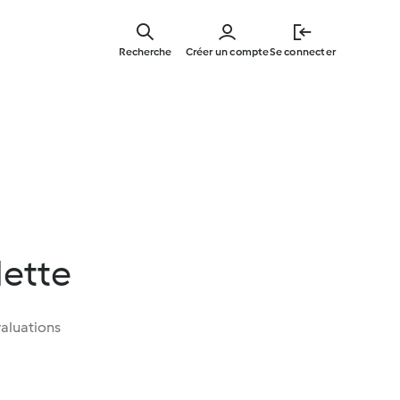
Skip
to
Recherche
Créer un compte
Se connecter
main
content
lette
aluations