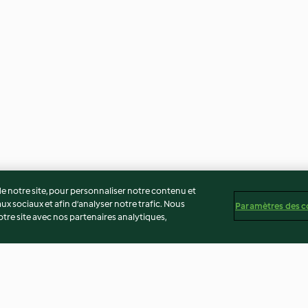
 notre site, pour personnaliser notre contenu et
ux sociaux et afin d’analyser notre trafic. Nous
Paramètres des c
re site avec nos partenaires analytiques,