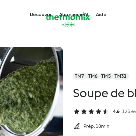
Découvrir
Abonnement
Aide
TM7
TM6
TM5
TM31
Soupe de b
4.6
125 év
Prép. 10min