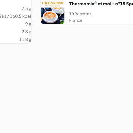
Thermomix® et moi - n°15 Sp
7.5 g
10 Recettes
 kJ / 160.5 kcal
France
9 g
2.8 g
11.8 g