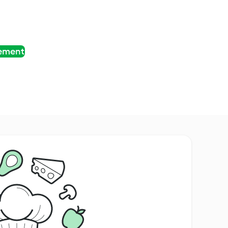
tement