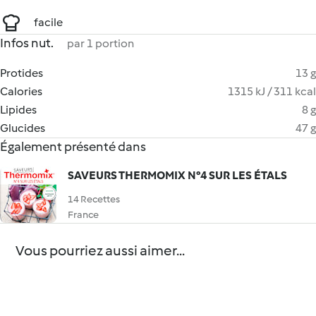
facile
Infos nut.
par 1 portion
Protides
13 g
Calories
1315 kJ / 311 kcal
Lipides
8 g
Glucides
47 g
Également présenté dans
SAVEURS THERMOMIX N°4 SUR LES ÉTALS
14 Recettes
France
Vous pourriez aussi aimer...