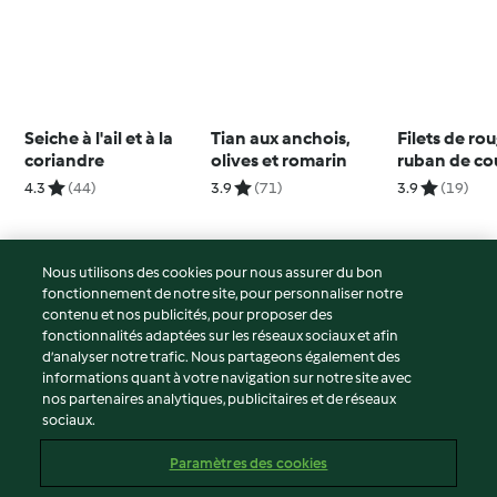
Seiche à l'ail et à la
Tian aux anchois,
Filets de rou
coriandre
olives et romarin
ruban de co
tapenade
4.3
(44)
3.9
(71)
3.9
(19)
Nous utilisons des cookies pour nous assurer du bon
fonctionnement de notre site, pour personnaliser notre
© Copyright 2026
contenu et nos publicités, pour proposer des
fonctionnalités adaptées sur les réseaux sociaux et afin
Conditions d'utilisation
d’analyser notre trafic. Nous partageons également des
Politique de confidentialité
informations quant à votre navigation sur notre site avec
Non-responsabilité
nos partenaires analytiques, publicitaires et de réseaux
sociaux.
Mentions légales
Cookies
Paramètres des cookies
Contenu du rapport