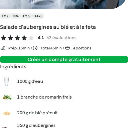
TM7
TM6
TM5
TM31
Salade d'aubergines au blé et à la feta
4.1
52 évaluations
Prép. 15min
Total 45min
4 portions
Créer un compte gratuitement
Ingrédients
1000 g d'eau
1 branche de romarin frais
200 g de blé précuit
550 g d'aubergines