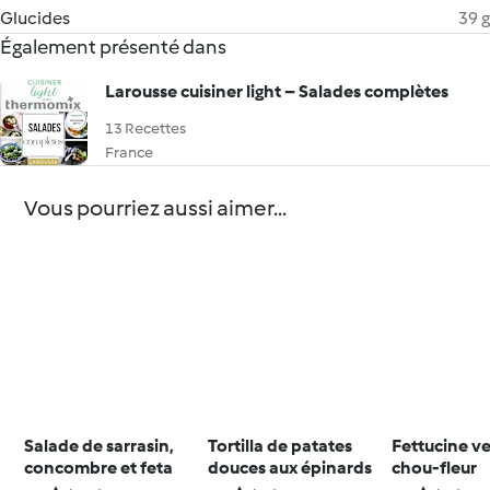
Glucides
39 g
Également présenté dans
Larousse cuisiner light – Salades complètes
13 Recettes
France
Vous pourriez aussi aimer...
Salade de sarrasin,
Tortilla de patates
Fettucine v
concombre et feta
douces aux épinards
chou-fleur