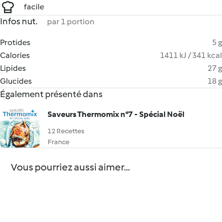
facile
Infos nut.
par 1 portion
Protides
5 g
Calories
1411 kJ / 341 kcal
Lipides
27 g
Glucides
18 g
Également présenté dans
Saveurs Thermomix n°7 - Spécial Noël
12 Recettes
France
Vous pourriez aussi aimer...