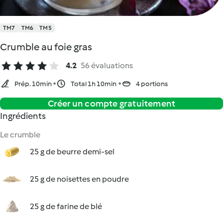
TM7
TM6
TM5
Crumble au foie gras
4.2
56 évaluations
Prép. 10min
Total 1h 10min
4 portions
Créer un compte gratuitement
Ingrédients
Le crumble
25 g de beurre demi-sel
25 g de noisettes en poudre
25 g de farine de blé