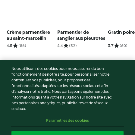
Crème parmentière
Parmentier de
Gratin poir
au saint-marcellin
sanglier aux pleurotes
4.5
(86)
4.4
(32)
3.7
(60)
Nous utilisons des cookies pour nous assurer du bon
fonctionnement de notre site, pour personnaliser notre
© Copyright 2026
contenu et nos publicités, pour proposer des
fonctionnalités adaptées sur les réseaux sociaux et afin
Conditions d'utilisation
d’analyser notre trafic. Nous partageons également des
Politique de confidentialité
informations quant à votre navigation sur notre site avec
Non-responsabilité
nos partenaires analytiques, publicitaires et de réseaux
sociaux.
Mentions légales
Cookies
Paramètres des cookies
Contenu du rapport
Résilier le contrat