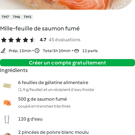
TM7
TM6
TM5
Mille-feuille de saumon fumé
4.7
45 évaluations
Prép. 15min
Total 3h 20min
12 parts
Créer un compte gratuitement
Ingrédients
6 feuilles de gélatine alimentaire
(1,9 g/feuille) et un récipient d'eau froide
500 g de saumon fumé
coupé en tranches très fines
120 g d'eau
2 pincées de poivre blanc moulu