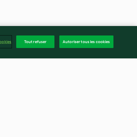
ookies
Tout refuser
Autoriser tous les cookies
perges et à la
Patidous farcis
4.5
(21)