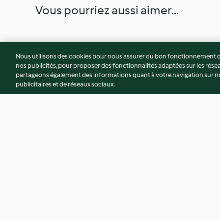
Vous pourriez aussi aimer...
Nous utilisons des cookies pour nous assurer du bon fonctionnement de
nos publicités, pour proposer des fonctionnalités adaptées sur les résea
partageons également des informations quant à votre navigation sur not
publicitaires et de réseaux sociaux.
Guacamole de petits pois,
Chou rouge aux noi
tartare de légumes au citron
et œuf mollet
vert (Pascal Favre d'Anne)
4.7
(65)
3.4
(26)