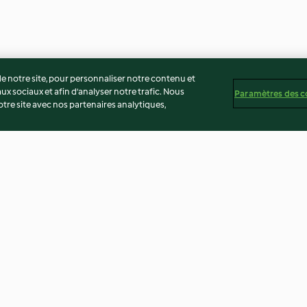
 notre site, pour personnaliser notre contenu et
ux sociaux et afin d’analyser notre trafic. Nous
Paramètres des c
re site avec nos partenaires analytiques,
x, couscous
Cromesquis aux asperges
Tarte fine aux as
vertes et petits pois
ricotta
3.3
(8)
3.3
(7)