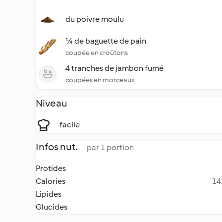
du poivre moulu
¼ de baguette de pain
coupée en croûtons
4 tranches de jambon fumé
coupées en morceaux
Niveau
facile
Infos nut.
par 1 portion
Protides
Calories
14
Lipides
Glucides