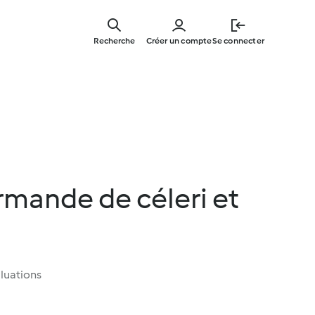
Skip
to
Recherche
Créer un compte
Se connecter
main
content
mande de céleri et
luations