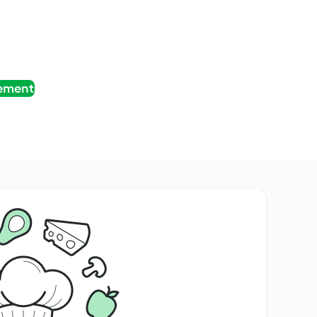
tement