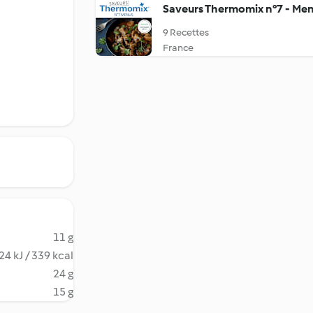
Saveurs Thermomix n°7 - Me
9 Recettes
France
11 g
24 kJ / 339 kcal
24 g
15 g