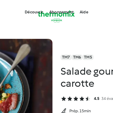
Découvrir
Abonnement
Aide
TM7
TM6
TM5
Salade gour
carotte
4.5
34 éva
Prép. 15min