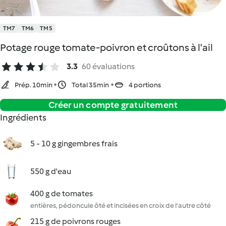
TM7
TM6
TM5
Potage rouge tomate-poivron et croûtons à l'ail
3.3
60 évaluations
Prép. 10min
Total 35min
4 portions
Créer un compte gratuitement
Ingrédients
5 - 10 g gingembres frais
550 g d'eau
400 g de tomates
entières, pédoncule ôté et incisées en croix de l'autre côté
215 g de poivrons rouges