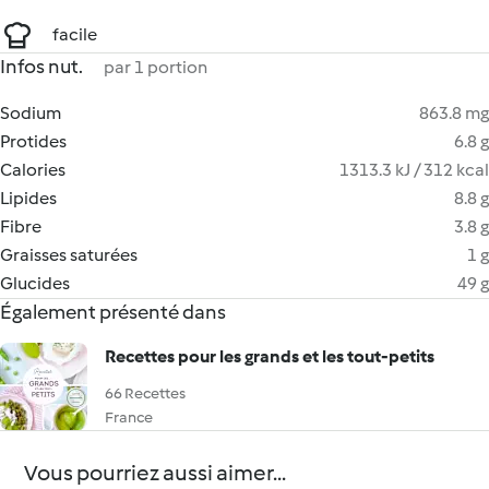
facile
Infos nut.
par 1 portion
Sodium
863.8 mg
Protides
6.8 g
Calories
1313.3 kJ / 312 kcal
Lipides
8.8 g
Fibre
3.8 g
Graisses saturées
1 g
Glucides
49 g
Également présenté dans
Recettes pour les grands et les tout-petits
66 Recettes
France
Vous pourriez aussi aimer...