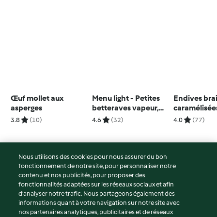
Œuf mollet aux
Menu light - Petites
Endives brai
asperges
betteraves vapeur,
caramélisée
sauce citron-
l'orange
3.8
(10)
4.6
(32)
4.0
(77)
moutarde
Nous utilisons des cookies pour nous assurer du bon
fonctionnement de notre site, pour personnaliser notre
© Copyright 2026
contenu et nos publicités, pour proposer des
fonctionnalités adaptées sur les réseaux sociaux et afin
Conditions d'utilisation
d’analyser notre trafic. Nous partageons également des
Politique de confidentialité
informations quant à votre navigation sur notre site avec
Non-responsabilité
nos partenaires analytiques, publicitaires et de réseaux