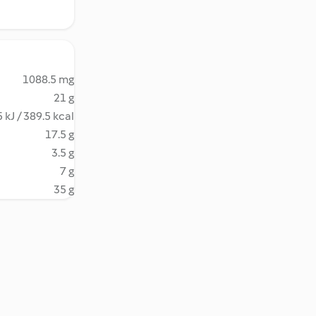
1088.5 mg
21 g
 kJ / 389.5 kcal
17.5 g
3.5 g
7 g
35 g