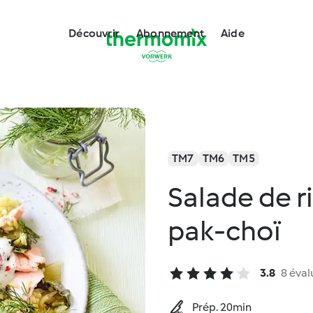
Découvrir
Abonnement
Aide
TM7
TM6
TM5
Salade de r
pak-choï
3.8
8 éval
Prép. 20min