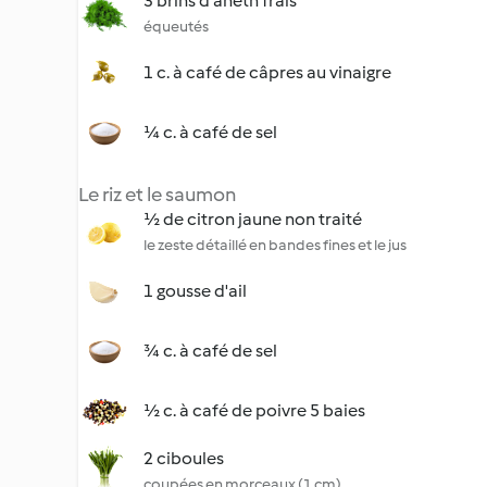
3 brins d'aneth frais
équeutés
1 c. à café de câpres au vinaigre
¼ c. à café de sel
Le riz et le saumon
½ de citron jaune non traité
le zeste détaillé en bandes fines et le jus
1 gousse d'ail
¾ c. à café de sel
½ c. à café de poivre 5 baies
2 ciboules
coupées en morceaux (1 cm)