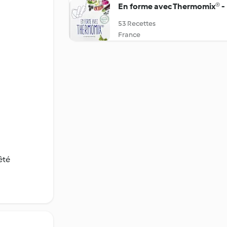
En forme avec Thermomix® - E
53 Recettes
France
êté