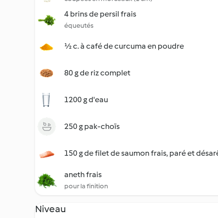
4 brins de persil frais
équeutés
½ c. à café de curcuma en poudre
80 g de riz complet
1200 g d'eau
250 g pak-choïs
150 g de filet de saumon frais, paré et désar
aneth frais
pour la finition
Niveau