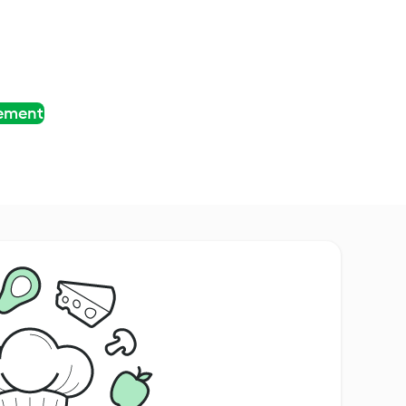
tement