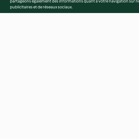
partageons également des informations quant à votre navigation sur not
publicitaires et de réseaux sociaux.
Salade de pommes de terre,
Oignons farcis et s
pesto de cresson
afghane
4.4
(32)
3.8
(25)
© Copyright 2026
Conditions d'utilisation
Politique de confidentiali
Déclaration d'accessibilité