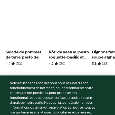
Salade de pommes
Rôti de veau au pesto
Oignons farc
de terre, pesto de
roquette-basilic et
soupe afgh
cresson
ses légumes du soleil
4.4
(32)
4.2
(30)
3.8
(25)
Nous utilisons des cookies pour nous assurer du bon
fonctionnement de notre site, pour personnaliser notre
© Copyright 2026
contenu et nos publicités, pour proposer des
fonctionnalités adaptées sur les réseaux sociaux et afin
Conditions d'utilisation
d’analyser notre trafic. Nous partageons également des
Politique de confidentialité
informations quant à votre navigation sur notre site avec
Non-responsabilité
nos partenaires analytiques, publicitaires et de réseaux