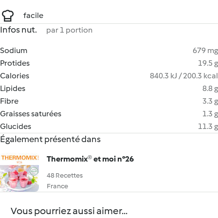
facile
Infos nut.
par 1 portion
Sodium
679 mg
Protides
19.5 g
Calories
840.3 kJ / 200.3 kcal
Lipides
8.8 g
Fibre
3.3 g
Graisses saturées
1.3 g
Glucides
11.3 g
Également présenté dans
Thermomix® et moi n°26
48 Recettes
France
Vous pourriez aussi aimer...