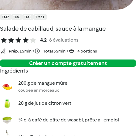
TM7
TM6
TM5
TM31
Salade de cabillaud, sauce à la mangue
4.2
6 évaluations
Prép. 15min
Total 35min
4 portions
Créer un compte gratuitement
Ingrédients
200 g de mangue mûre
coupée en morceaux
20 g de jus de citron vert
¼ c. à café de pâte de wasabi, prête à l'emploi