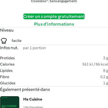
Cookidoo®. Sans engagement.
Créer un compte gratuitement
Plus d’informations
Niveau
facile
Infos nut.
par 1 portion
Protides
3 g
Calories
361 kJ / 86 kcal
Lipides
8 g
Fibre
0.2 g
Glucides
1 g
Également présenté dans
Ma Cuisine
196 Recettes