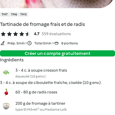
TM7
TM6
TM5
Tartinade de fromage frais et de radis
4.7
559 évaluations
Prép. 5min
Total 5min
8 portions
Créer un compte gratuitement
Ingrédients
3 - 4 c. à soupe cresson frais
équeuté (10 g env.)
3 - 4 c. à soupe de ciboulette fraîche, ciselée (10 g env.)
60 - 80 g de radis roses
200 g de fromage à tartiner
type St Môret® ou Madame Loïk