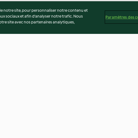
 notre site, pour personnaliser notre contenu et
ux sociaux et afin d’analyser notre trafic. Nous
Paramètres des c
re site avec nos partenaires analytiques,
, chèvre,
Tartinade de petits pois aux
Quiche butternu
amandes
lieu noir
3.9
(17)
3.5
(10)
té
Non-responsabilité
Mentions légales
Cookies
Co