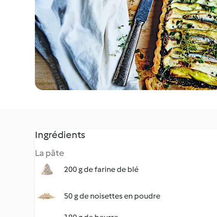
Ingrédients
La pâte
200 g de farine de blé
50 g de noisettes en poudre