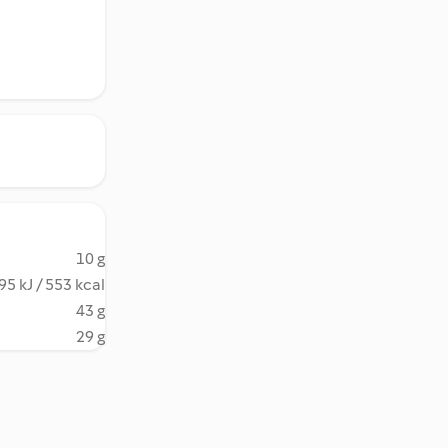
10 g
95 kJ / 553 kcal
43 g
29 g