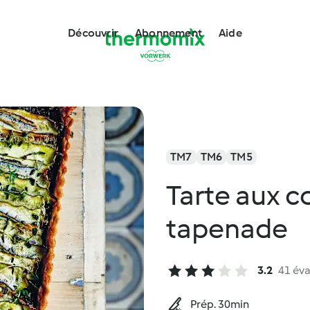
Découvrir
Abonnement
Aide
TM7
TM6
TM5
Tarte aux c
tapenade
3.2
41 éva
Prép. 30min