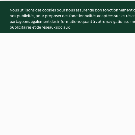
Nous utilisons des cookies pour nous assurer du bon fonctionnement de
nos publicités, pour proposer des fonctionnalités adaptées sur les résea
partageons également des informations quant à votre navigation sur not
publicitaires et de réseaux sociaux.
Tatin d'oignons au thym
Cookies sans gluten
thym et noix
4.4
(73)
4.6
(57)
© Copyright 2026
Conditions d'utilisation
Politique de confidentiali