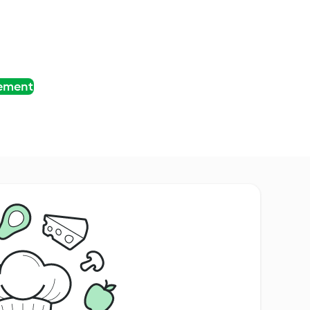
tement