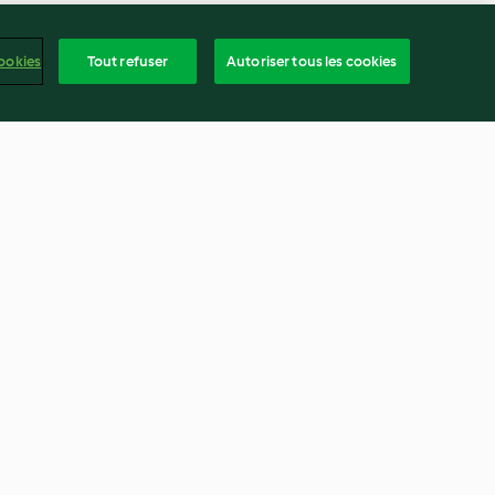
ookies
Tout refuser
Autoriser tous les cookies
t, orange et
Tarte fine aux asperges et à la
ricotta
3.3
(7)
frança
ntenu du rapport
Résilier le contrat