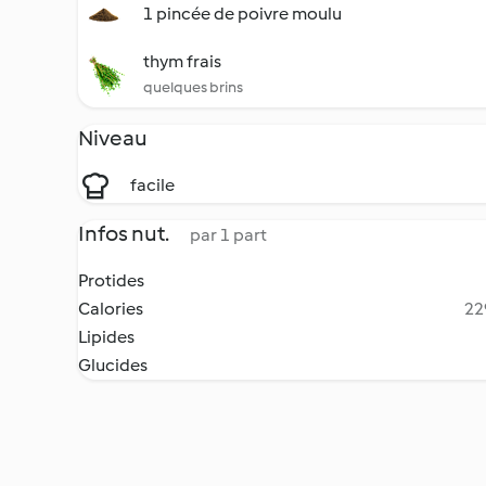
1 pincée de poivre moulu
thym frais
quelques brins
Niveau
facile
Infos nut.
par 1 part
Protides
Calories
22
Lipides
Glucides