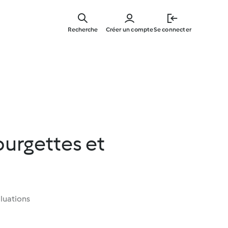
Skip
to
Recherche
Créer un compte
Se connecter
main
content
ourgettes et
luations