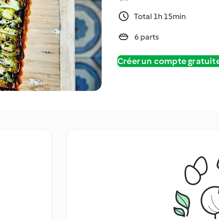
Total 1h 15min
6 parts
Créer un compte gratui