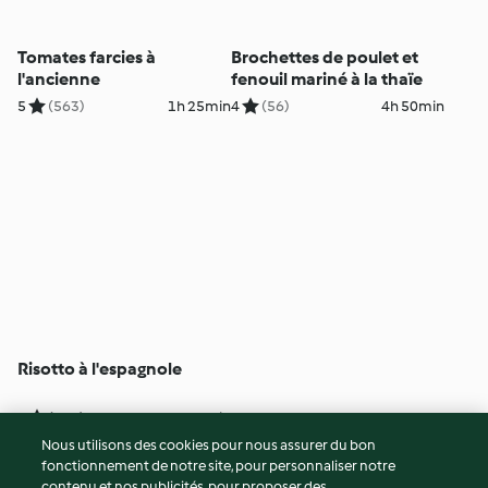
Tomates farcies à
Brochettes de poulet et
l'ancienne
fenouil mariné à la thaïe
5
(563)
1h 25min
4
(56)
4h 50min
Risotto à l'espagnole
4
(705)
30min
Nous utilisons des cookies pour nous assurer du bon
fonctionnement de notre site, pour personnaliser notre
© Copyright 2026
contenu et nos publicités, pour proposer des