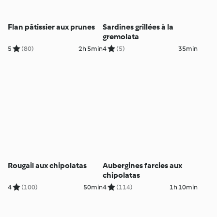
Flan pâtissier aux prunes
Sardines grillées à la
gremolata
5
(80)
2h 5min
4
(5)
35min
Rougail aux chipolatas
Aubergines farcies aux
chipolatas
4
(100)
50min
4
(114)
1h 10min