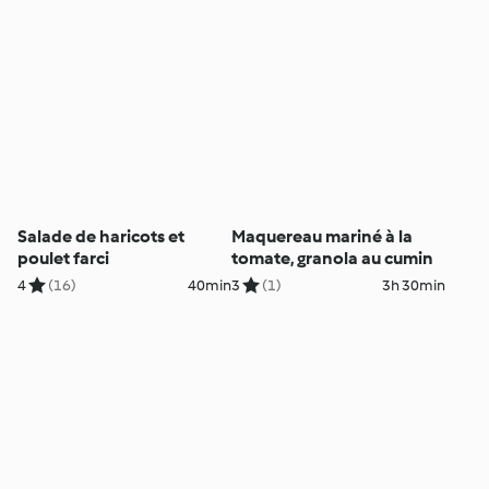
Salade de haricots et
Maquereau mariné à la
poulet farci
tomate, granola au cumin
4
(16)
40min
3
(1)
3h 30min