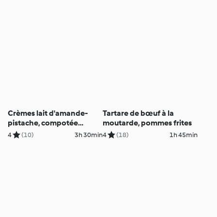
Crèmes lait d'amande-
Tartare de bœuf à la
pistache, compotée
moutarde, pommes frites
d'abricots et sablés
4
(10)
3h 30min
4
(18)
1h 45min