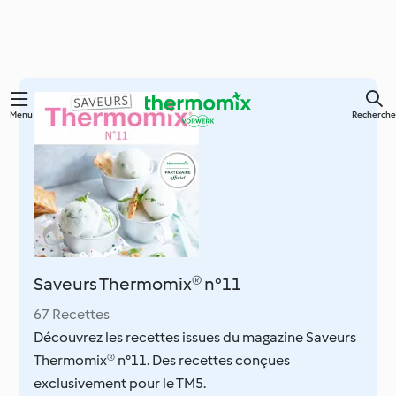
Skip
Menu
Recherche
to
main
content
Saveurs Thermomix® n°11
67 Recettes
Découvrez les recettes issues du magazine Saveurs
Thermomix® n°11. Des recettes conçues
exclusivement pour le TM5.