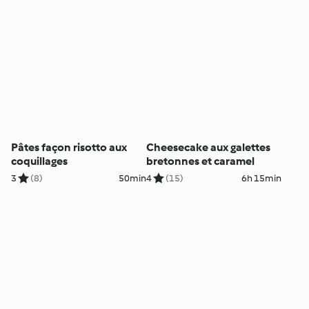
Pâtes façon risotto aux
Cheesecake aux galettes
coquillages
bretonnes et caramel
3
(8)
50min
4
(15)
6h 15min