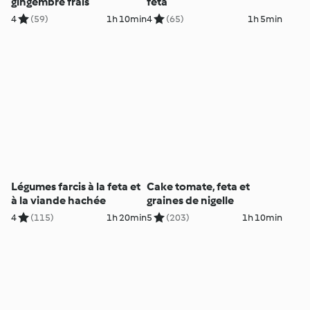
gingembre frais
feta
4
(59)
1h 10min
4
(65)
1h 5min
Légumes farcis à la feta et
Cake tomate, feta et
à la viande hachée
graines de nigelle
4
(115)
1h 20min
5
(203)
1h 10min