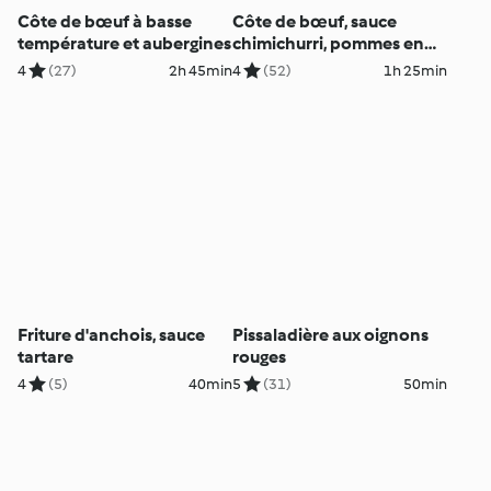
Côte de bœuf à basse
Côte de bœuf, sauce
température et aubergines
chimichurri, pommes en
éventail
4
(27)
2h 45min
4
(52)
1h 25min
Friture d'anchois, sauce
Pissaladière aux oignons
tartare
rouges
4
(5)
40min
5
(31)
50min