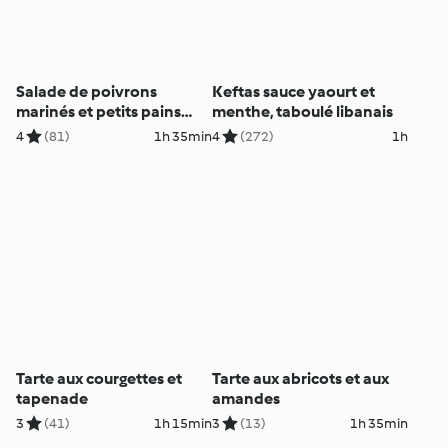
Salade de poivrons
Keftas sauce yaourt et
marinés et petits pains
menthe, taboulé libanais
marocains
4
(81)
1h 35min
4
(272)
1h
Tarte aux courgettes et
Tarte aux abricots et aux
tapenade
amandes
3
(41)
1h 15min
3
(13)
1h 35min