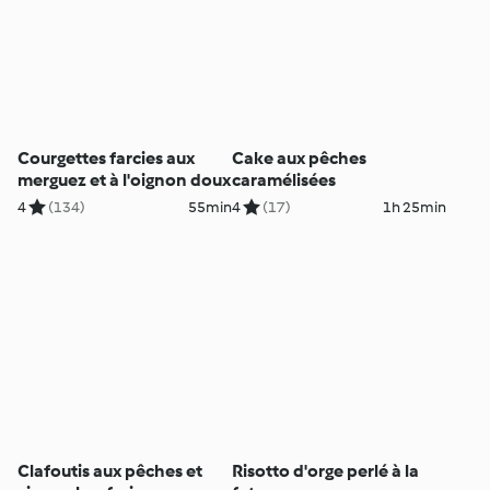
Courgettes farcies aux
Cake aux pêches
merguez et à l'oignon doux
caramélisées
4
(134)
55min
4
(17)
1h 25min
Clafoutis aux pêches et
Risotto d'orge perlé à la