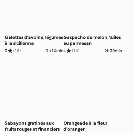
Galettes d'avoine, légumes
Gaspacho de melon, tuiles
à la sicilienne
au parmesan
3
(15)
1h 10min
4
(14)
2h 30min
Sabayons gratinés aux
Orangeade à la fleur
fruits rouges et financiers
d'oranger