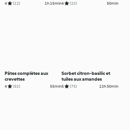
4
(12)
1h 15min
4
(22)
50min
Pâtes complètes aux
Sorbet citron-basilic et
crevettes
tuiles aux amandes
4
(52)
55min
5
(75)
12h 50min