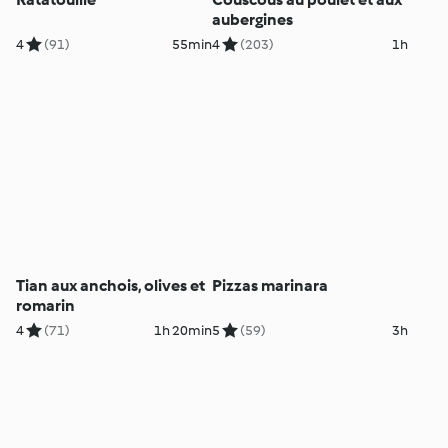
aubergines
4
(91)
55min
4
(203)
1h
Tian aux anchois, olives et
Pizzas marinara
romarin
4
(71)
1h 20min
5
(59)
3h