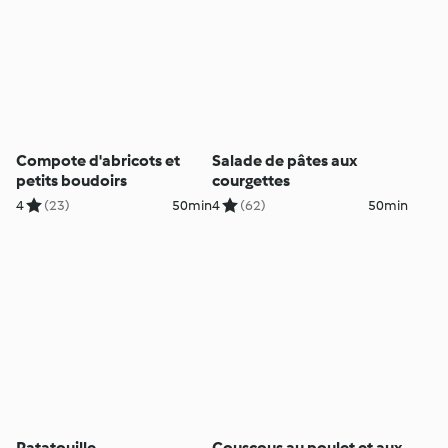
Compote d'abricots et
Salade de pâtes aux
petits boudoirs
courgettes
4
(23)
50min
4
(62)
50min
Ratatouille
Couscous au poulet et aux