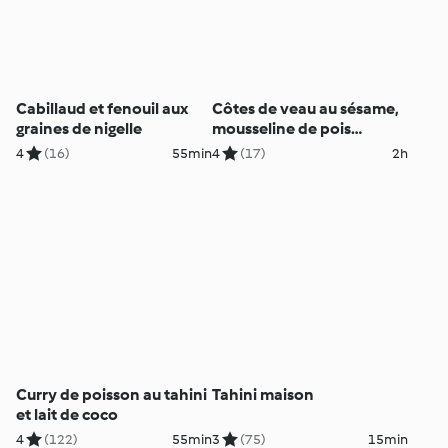
Cabillaud et fenouil aux
Côtes de veau au sésame,
graines de nigelle
mousseline de pois
chiches
4
(16)
55min
4
(17)
2h
Curry de poisson au tahini
Tahini maison
et lait de coco
4
(122)
55min
3
(75)
15min