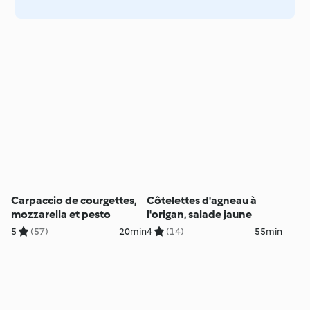
Carpaccio de courgettes,
Côtelettes d'agneau à
mozzarella et pesto
l'origan, salade jaune
5
(57)
20min
4
(14)
55min