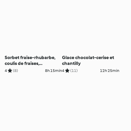
Sorbet fraise-rhubarbe,
Glace chocolat-cerise et
coulis de fraises,
chantilly
meringues
4
(8)
8h 15min
4
(11)
12h 25min