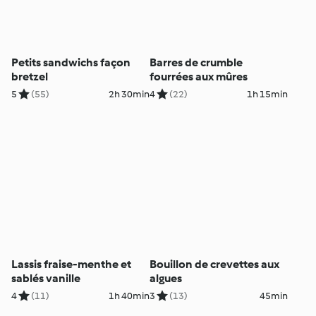
Petits sandwichs façon
Barres de crumble
bretzel
fourrées aux mûres
5
(55)
2h 30min
4
(22)
1h 15min
Lassis fraise-menthe et
Bouillon de crevettes aux
sablés vanille
algues
4
(11)
1h 40min
3
(13)
45min