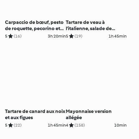
Carpaccio de bœuf, pesto
Tartare de veau à
de roquette, pecorino et
l'italienne, salade de
caviar d'aubergines
fenouil
5
(16)
3h 20min
5
(19)
1h 45min
Tartare de canard aux noix
Mayonnaise version
et aux figues
allégée
5
(22)
1h 45min
4
(158)
10min