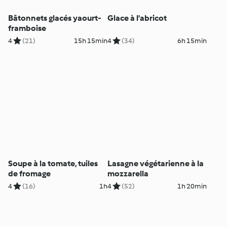
Bâtonnets glacés yaourt-
Glace à l'abricot
framboise
4
(21)
15h 15min
4
(34)
6h 15min
Soupe à la tomate, tuiles
Lasagne végétarienne à la
de fromage
mozzarella
4
(16)
1h
4
(52)
1h 20min