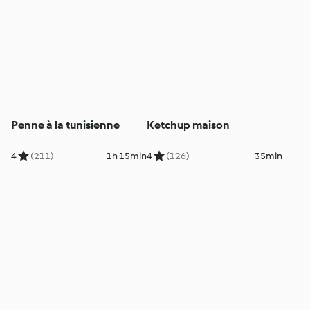
Penne à la tunisienne
Ketchup maison
4
(211)
1h 15min
4
(126)
35min