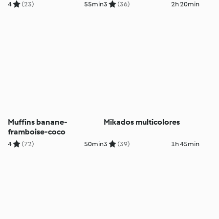
4
(23)
55min
3
(36)
2h 20min
Muffins banane-
Mikados multicolores
framboise-coco
4
(72)
50min
3
(39)
1h 45min