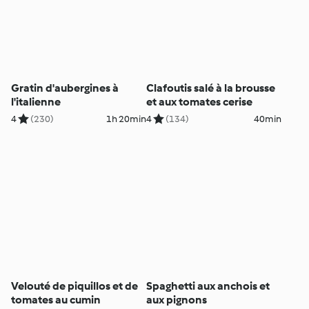
Gratin d'aubergines à
Clafoutis salé à la brousse
l'italienne
et aux tomates cerise
4
(230)
1h 20min
4
(134)
40min
Velouté de piquillos et de
Spaghetti aux anchois et
tomates au cumin
aux pignons