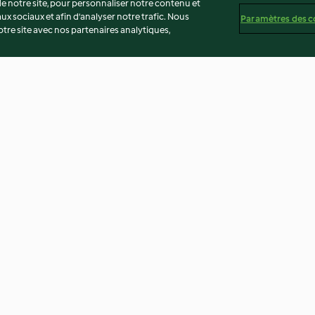
 notre site, pour personnaliser notre contenu et
ux sociaux et afin d’analyser notre trafic. Nous
Paramètres des c
re site avec nos partenaires analytiques,
saumon
Spanakopitas à la feta et à
Bouillon de crev
umes
l'aneth
algues
4.2
(19)
3.3
(13)
té
Non-responsabilité
Mentions légales
Cookies
Co