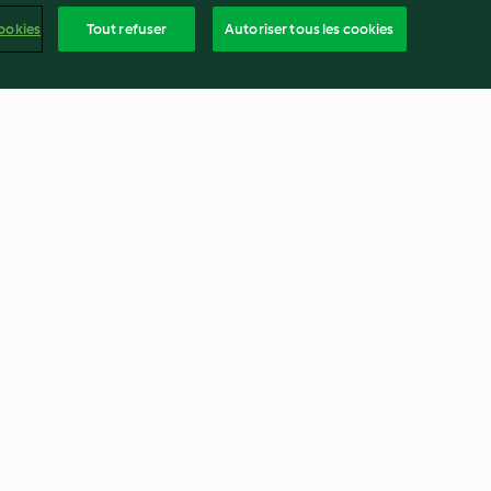
ookies
Tout refuser
Autoriser tous les cookies
ettes aux
Légumes racines et céréales
mélangées
3.2
(15)
frança
ntenu du rapport
Résilier le contrat