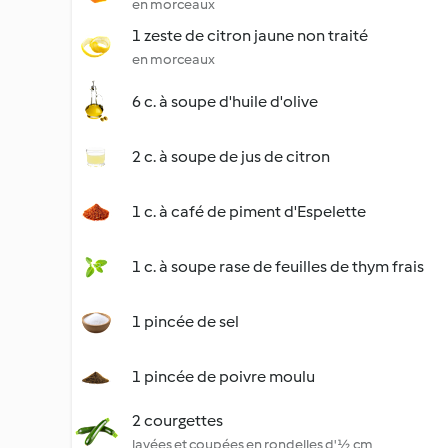
en morceaux
1 zeste de citron jaune non traité
en morceaux
6 c. à soupe d'huile d'olive
2 c. à soupe de jus de citron
1 c. à café de piment d'Espelette
1 c. à soupe rase de feuilles de thym frais
1 pincée de sel
1 pincée de poivre moulu
2 courgettes
lavées et coupées en rondelles d'½ cm