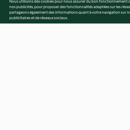
Nous utilisons des cookies pour nous assurer du bon fonctionnement de
nos publicités, pour proposer des fonctionnalités adaptées sur les résea
partageons également des informations quant à votre navigation sur not
publicitaires et de réseaux sociaux.
Salade Waldorf sur feuilles
Makis bretons au 
d'endive
fumé, salade d'agr
4.5
(22)
4.0
(4)
© Copyright 2026
Conditions d'utilisation
Politique de confidentiali