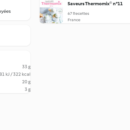
Saveurs Thermomix® n°11
toyées
67 Recettes
France
33 g
81 kJ / 322 kcal
20 g
3 g