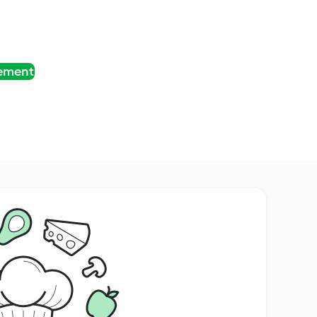
tement