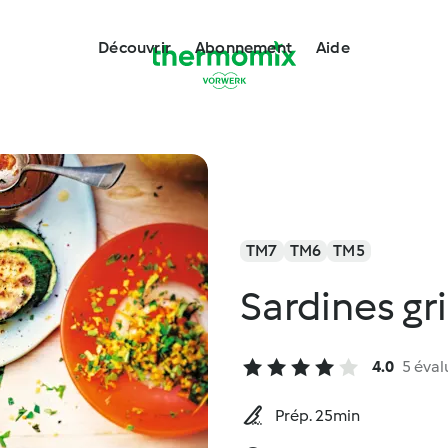
Découvrir
Abonnement
Aide
TM7
TM6
TM5
Sardines gri
4.0
5 éval
Prép. 25min