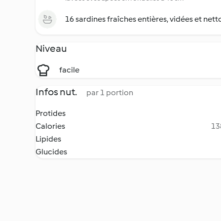
16 sardines fraîches entières, vidées et net
Niveau
facile
Infos nut.
par 1 portion
Protides
Calories
13
Lipides
Glucides