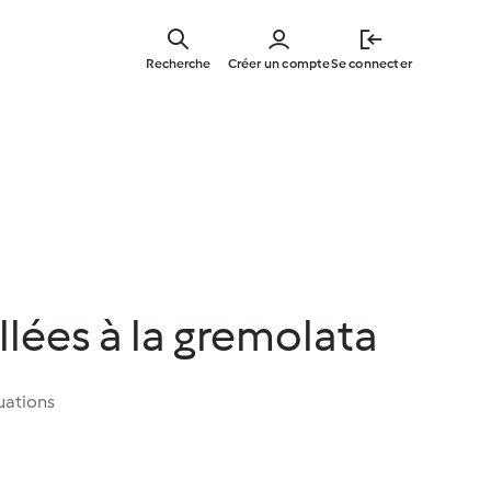
Skip
to
Recherche
Créer un compte
Se connecter
main
content
llées à la gremolata
uations