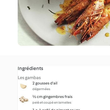
Ingrédients
Les gambas
2 gousses d'ail
dégermées
½ cm gingembres frais
pelé et coupé en lamelles