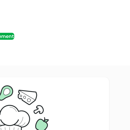
tement