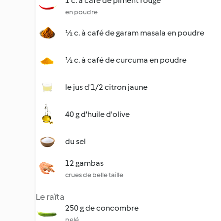
1 c. à café de piment rouge
en poudre
½ c. à café de garam masala en poudre
½ c. à café de curcuma en poudre
le jus d'1/2 citron jaune
40 g d'huile d'olive
du sel
12 gambas
crues de belle taille
Le raïta
250 g de concombre
pelé