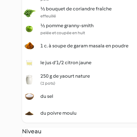
½ bouquet de coriandre fraîche
effeuillé
½ pomme granny-smith
pelée et coupée en huit
1 c. à soupe de garam masala en poudre
le jus d'1/2 citron jaune
250 g de yaourt nature
(2 pots)
du sel
du poivre moulu
Niveau