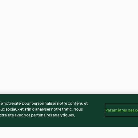
 notre site, pour personnaliser notre contenu et
ux sociaux et afin d’analyser notre trafic. Nous
Paramètres des c
re site avec nos partenaires analytiques,