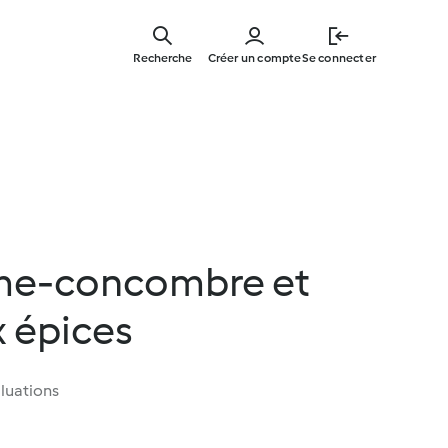
Skip
to
Recherche
Créer un compte
Se connecter
main
content
me-concombre et
 épices
luations