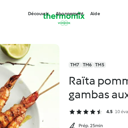
Découvrir
Abonnement
Aide
TM7
TM6
TM5
Raïta pom
gambas aux
4.5
10 éva
Prép. 25min