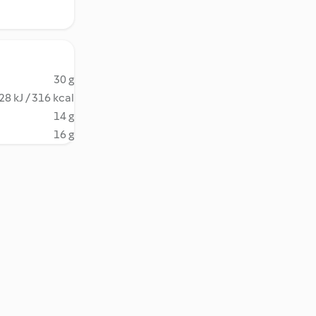
30 g
28 kJ / 316 kcal
14 g
16 g