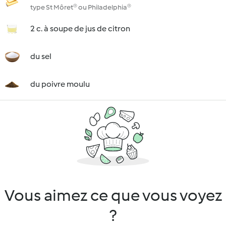
type St Môret® ou Philadelphia®
2 c. à soupe de jus de citron
du sel
du poivre moulu
Vous aimez ce que vous voyez
?