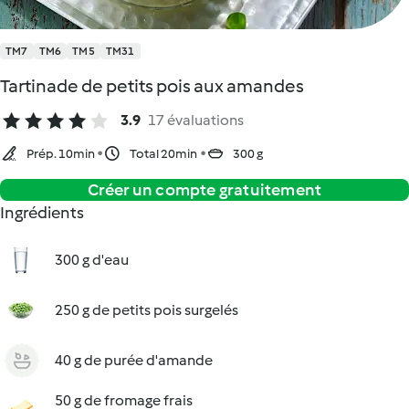
TM7
TM6
TM5
TM31
Tartinade de petits pois aux amandes
3.9
17 évaluations
Prép. 10min
Total 20min
300 g
Créer un compte gratuitement
Ingrédients
300 g d'eau
250 g de petits pois surgelés
40 g de purée d'amande
50 g de fromage frais