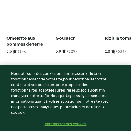
Omelette aux
Goulasch
Riz à la tom
pommes de terre
3.6
(146)
3.9
(229)
2.8
(634)
Nous utilisons des cookies pour nous assurer du bon
fonctionnement de notre site, pour personnaliser notre
© Copyright 2026
contenu et nos publicités, pour proposer des
fonctionnalités adaptées sur les réseaux sociaux et afin
Conditions d'utilisation
d’analyser notre trafic. Nous partageons également des
Politique de confidentialité
informations quant à votre navigation sur notre site avec
Non-responsabilité
nos partenaires analytiques, publicitaires et de réseaux
sociaux.
Mentions légales
Cookies
Paramètres des cookies
Contenu du rapport