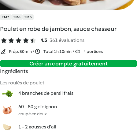
TM7
TM6
TM5
Poulet en robe de jambon, sauce chasseur
4.3
361 évaluations
Prép. 30min
Total 1h 10min
4 portions
Créer un compte gratuitement
Ingrédients
Les roulés de poulet
4 branches de persil frais
60 - 80 g d'oignon
coupé en deux
1 - 2 gousses d'ail